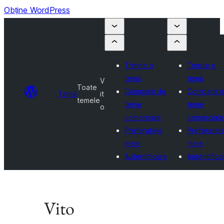
Obține WordPress
Trimite o
Trimite o
temă
temă
V
Toate
Companii de
Companii 
Teme
it
temele
teme
teme
o
comerciale
comerciale
Preferatele
Preferatel
mele
mele
Autentificare
Autentifica
Vito