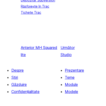
Depozitar Subversion
Răsfoiește în Trac
Tichete Trac
Anterior
MH Squared
Următor
lite
Studio
Despre
Prezentare
Știri
Teme
Găzduire
Module
Confidențialitate
Modele