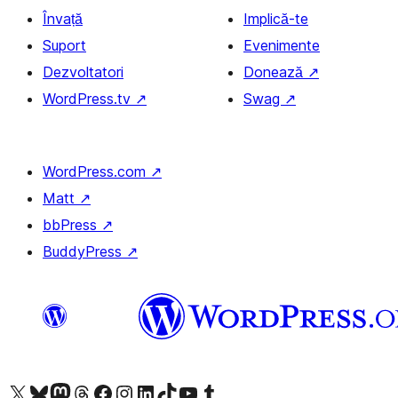
Învață
Implică-te
Suport
Evenimente
Dezvoltatori
Donează
↗
WordPress.tv
↗
Swag
↗
WordPress.com
↗
Matt
↗
bbPress
↗
BuddyPress
↗
Mergi la contul nostru X (fost Twitter)
Vizitează contul nostru Bluesky
Vizitează contul nostru Mastodon
Vizitează contul nostru Threads
Vizitează pagina noastră Facebook
Vizitează-ne pe Instagram
Vizitează-ne pe LinkedIn
Vizitează contul nostru TikTok
Vizitează canalul nostru YouTube
Vizitează contul nostru Tumblr