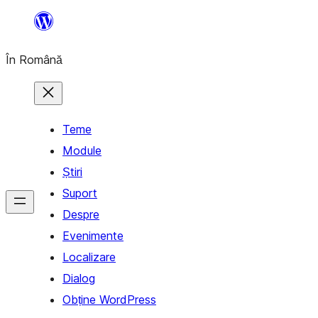
Sari
la
În Română
conținut
Teme
Module
Știri
Suport
Despre
Evenimente
Localizare
Dialog
Obține WordPress