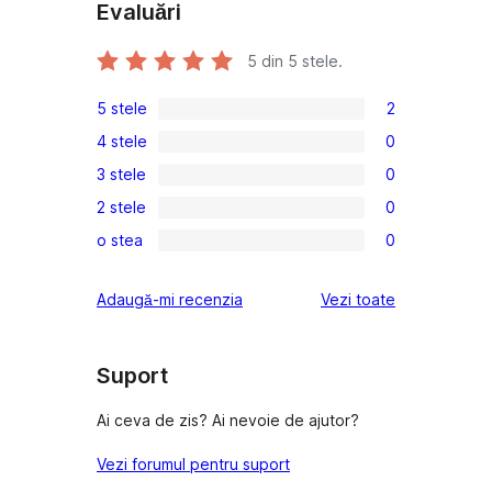
Evaluări
5
din 5 stele.
5 stele
2
2
4 stele
0
5
0
3 stele
0
–
4
0
recenzii
2 stele
0
–
3
0
(stele)
recenzii
o stea
0
–
2
0
(stele)
recenzii
–
1
recenziile
Adaugă-mi recenzia
Vezi toate
(stele)
recenzii
–
(stele)
recenzii
(stele)
Suport
Ai ceva de zis? Ai nevoie de ajutor?
Vezi forumul pentru suport