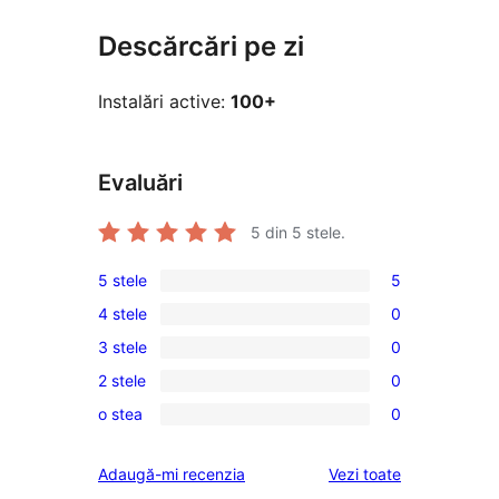
Descărcări pe zi
Instalări active:
100+
Evaluări
5
din 5 stele.
5 stele
5
5
4 stele
0
5
0
3 stele
0
–
4
0
recenzii
2 stele
0
–
3
0
(stele)
recenzii
o stea
0
–
2
0
(stele)
recenzii
–
1
recenziile
Adaugă-mi recenzia
Vezi toate
(stele)
recenzii
–