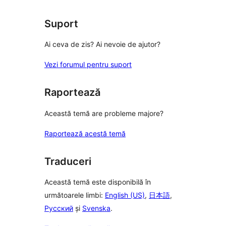
(stele)
recenzii
(stele)
Suport
Ai ceva de zis? Ai nevoie de ajutor?
Vezi forumul pentru suport
Raportează
Această temă are probleme majore?
Raportează acestă temă
Traduceri
Această temă este disponibilă în
următoarele limbi:
English (US)
,
日本語
,
Русский
și
Svenska
.