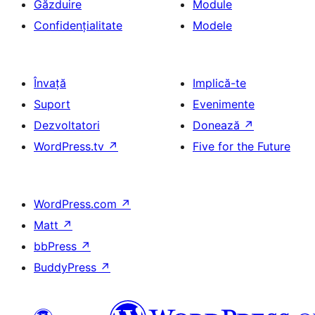
Găzduire
Module
Confidențialitate
Modele
Învață
Implică-te
Suport
Evenimente
Dezvoltatori
Donează
↗
WordPress.tv
↗
Five for the Future
WordPress.com
↗
Matt
↗
bbPress
↗
BuddyPress
↗