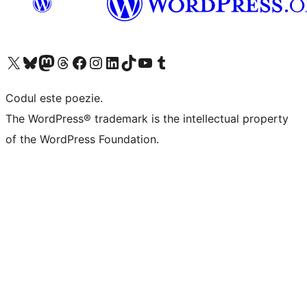
Mergi la contul nostru X (fost Twitter)
Vizitează contul nostru Bluesky
Vizitează contul nostru Mastodon
Vizitează contul nostru Threads
Vizitează pagina noastră Facebook
Vizitează-ne pe Instagram
Vizitează-ne pe LinkedIn
Vizitează contul nostru TikTok
Vizitează canalul nostru YouTube
Vizitează contul nostru Tumblr
Codul este poezie.
The WordPress® trademark is the intellectual property
of the WordPress Foundation.