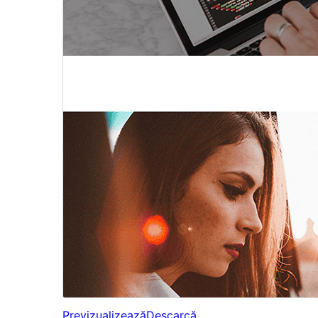
Previzualizează
Descarcă