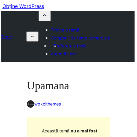
Obține WordPress
Trimite o temă
Teme
Companii de teme comerciale
Preferatele mele
Autentificare
Upamana
wpkoithemes
Această temă
nu a mai fost