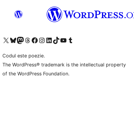
Mergi la contul nostru X (fost Twitter)
Vizitează contul nostru Bluesky
Vizitează contul nostru Mastodon
Vizitează contul nostru Threads
Vizitează pagina noastră Facebook
Vizitează-ne pe Instagram
Vizitează-ne pe LinkedIn
Vizitează contul nostru TikTok
Vizitează canalul nostru YouTube
Vizitează contul nostru Tumblr
Codul este poezie.
The WordPress® trademark is the intellectual property
of the WordPress Foundation.