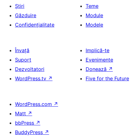
Știri
Teme
Găzduire
Module
Confidențialitate
Modele
Învață
Implică-te
Suport
Evenimente
Dezvoltatori
Donează
↗
WordPress.tv
↗
Five for the Future
WordPress.com
↗
Matt
↗
bbPress
↗
BuddyPress
↗