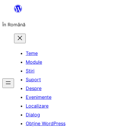
Sari
la
În Română
conținut
Teme
Module
Știri
Suport
Despre
Evenimente
Localizare
Dialog
Obține WordPress