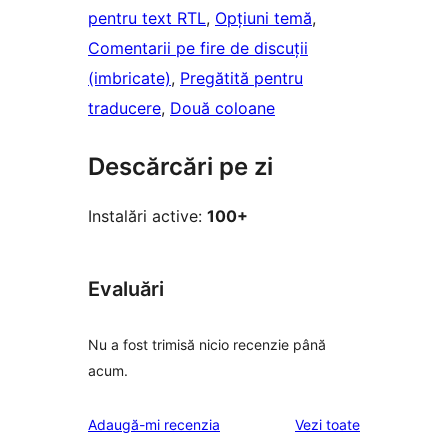
pentru text RTL
, 
Opțiuni temă
, 
Comentarii pe fire de discuții
(imbricate)
, 
Pregătită pentru
traducere
, 
Două coloane
Descărcări pe zi
Instalări active:
100+
Evaluări
Nu a fost trimisă nicio recenzie până
acum.
recenziile
Adaugă-mi recenzia
Vezi toate