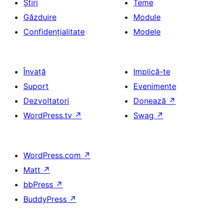
Știri
Teme
Găzduire
Module
Confidențialitate
Modele
Învață
Implică-te
Suport
Evenimente
Dezvoltatori
Donează
↗
WordPress.tv
↗
Swag
↗
WordPress.com
↗
Matt
↗
bbPress
↗
BuddyPress
↗