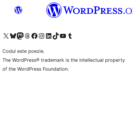
Mergi la contul nostru X (fost Twitter)
Vizitează contul nostru Bluesky
Vizitează contul nostru Mastodon
Vizitează contul nostru Threads
Vizitează pagina noastră Facebook
Vizitează-ne pe Instagram
Vizitează-ne pe LinkedIn
Vizitează contul nostru TikTok
Vizitează canalul nostru YouTube
Vizitează contul nostru Tumblr
Codul este poezie.
The WordPress® trademark is the intellectual property
of the WordPress Foundation.