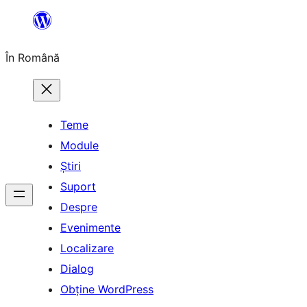
Sari
la
În Română
conținut
Teme
Module
Știri
Suport
Despre
Evenimente
Localizare
Dialog
Obține WordPress