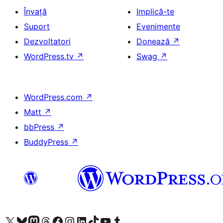
Învață
Implică-te
Suport
Evenimente
Dezvoltatori
Donează
↗
WordPress.tv
↗
Swag
↗
WordPress.com
↗
Matt
↗
bbPress
↗
BuddyPress
↗
Mergi la contul nostru X (fost Twitter)
Vizitează contul nostru Bluesky
Vizitează contul nostru Mastodon
Vizitează contul nostru Threads
Vizitează pagina noastră Facebook
Vizitează-ne pe Instagram
Vizitează-ne pe LinkedIn
Vizitează contul nostru TikTok
Vizitează canalul nostru YouTube
Vizitează contul nostru Tumblr