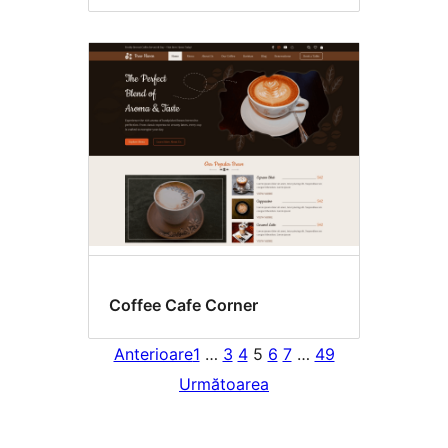
Coffee Cafe Corner
Anterioare
1
…
3
4
5
6
7
…
49
Următoarea