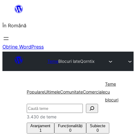
Sari
la
În Română
conținut
Obține WordPress
Teme
Blocuri late
Qorntix
Teme
Populare
Ultimele
Comunitate
Comerciale
cu
blocuri
Caută
3.430 de teme
Aranjament
Funcționalități
Subiecte
1
0
0