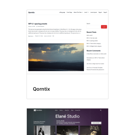
Blocuri
late
Qorntix