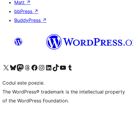
Matt
↗
bbPress
↗
BuddyPress
↗
Mergi la contul nostru X (fost Twitter)
Vizitează contul nostru Bluesky
Vizitează contul nostru Mastodon
Vizitează contul nostru Threads
Vizitează pagina noastră Facebook
Vizitează-ne pe Instagram
Vizitează-ne pe LinkedIn
Vizitează contul nostru TikTok
Vizitează canalul nostru YouTube
Vizitează contul nostru Tumblr
Codul este poezie.
The WordPress® trademark is the intellectual property
of the WordPress Foundation.