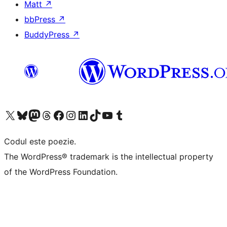
Matt
↗
bbPress
↗
BuddyPress
↗
Mergi la contul nostru X (fost Twitter)
Vizitează contul nostru Bluesky
Vizitează contul nostru Mastodon
Vizitează contul nostru Threads
Vizitează pagina noastră Facebook
Vizitează-ne pe Instagram
Vizitează-ne pe LinkedIn
Vizitează contul nostru TikTok
Vizitează canalul nostru YouTube
Vizitează contul nostru Tumblr
Codul este poezie.
The WordPress® trademark is the intellectual property
of the WordPress Foundation.