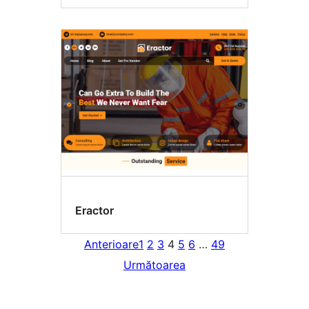
Eractor
Anterioare
1
2
3
4
5
6
…
49
Următoarea