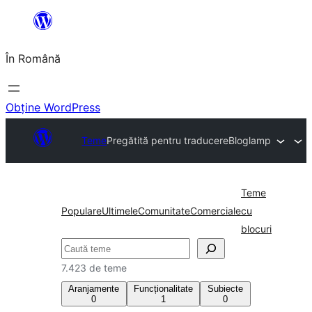
Sari
la
În Română
conținut
Obține WordPress
Teme
Pregătită pentru traducere
Bloglamp
Teme
Populare
Ultimele
Comunitate
Comerciale
cu
blocuri
Caută
7.423 de teme
Aranjamente
Funcționalitate
Subiecte
0
1
0