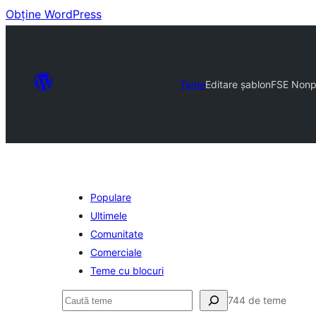
Obține WordPress
Teme
Editare șablon
FSE Nonp
Populare
Ultimele
Comunitate
Comerciale
Teme cu blocuri
Caută
744 de teme