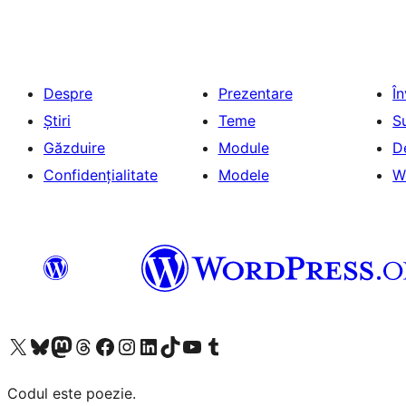
Despre
Prezentare
Î
Știri
Teme
S
Găzduire
Module
D
Confidențialitate
Modele
W
Mergi la contul nostru X (fost Twitter)
Vizitează contul nostru Bluesky
Vizitează contul nostru Mastodon
Vizitează contul nostru Threads
Vizitează pagina noastră Facebook
Vizitează-ne pe Instagram
Vizitează-ne pe LinkedIn
Vizitează contul nostru TikTok
Vizitează canalul nostru YouTube
Vizitează contul nostru Tumblr
Codul este poezie.