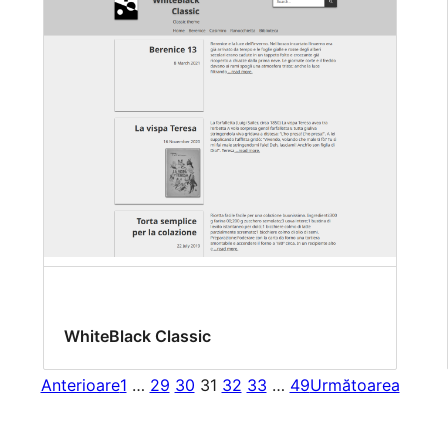
WhiteBlack Classic
Anterioare
1
…
29
30
31
32
33
…
49
Următoarea