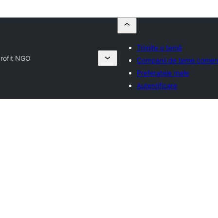
Trimite o temă
rofit NGO
Companii de teme comerc
Preferatele mele
Autentificare