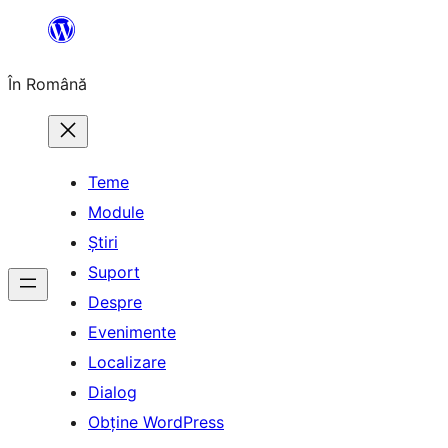
Sari
la
În Română
conținut
Teme
Module
Știri
Suport
Despre
Evenimente
Localizare
Dialog
Obține WordPress