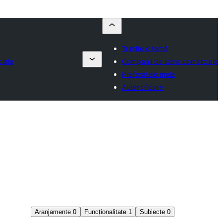
Trimite o temă
iale
Companii de teme comerciale
Preferatele mele
Autentificare
Aranjamente
0
Funcționalitate
1
Subiecte
0