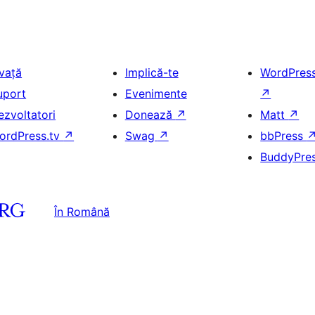
nvață
Implică-te
WordPres
uport
Evenimente
↗
ezvoltatori
Donează
↗
Matt
↗
ordPress.tv
↗
Swag
↗
bbPress
BuddyPre
În Română