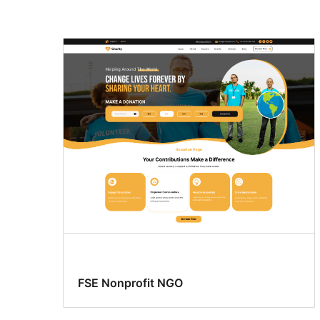
Editare
șablon
FSE Nonprofit NGO