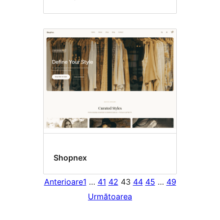
Shopnex
Anterioare
1
…
41
42
43
44
45
…
49
Următoarea