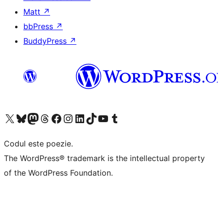
Matt
↗
bbPress
↗
BuddyPress
↗
Mergi la contul nostru X (fost Twitter)
Vizitează contul nostru Bluesky
Vizitează contul nostru Mastodon
Vizitează contul nostru Threads
Vizitează pagina noastră Facebook
Vizitează-ne pe Instagram
Vizitează-ne pe LinkedIn
Vizitează contul nostru TikTok
Vizitează canalul nostru YouTube
Vizitează contul nostru Tumblr
Codul este poezie.
The WordPress® trademark is the intellectual property
of the WordPress Foundation.