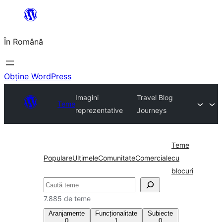
Sari
la
În Română
conținut
Obține WordPress
Imagini
Travel Blog
Teme
reprezentative
Journeys
Teme
Populare
Ultimele
Comunitate
Comerciale
cu
blocuri
Caută
7.885 de teme
Aranjamente
Funcționalitate
Subiecte
0
1
0