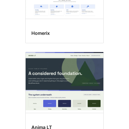
Homerix
Anima LT