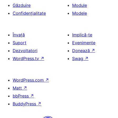
Găzduire
Module
Confidențialitate
Modele
Învață
Implică-te
Suport
Evenimente
Dezvoltatori
Donează
↗
WordPress.tv
↗
Swag
↗
WordPress.com
↗
Matt
↗
bbPress
↗
BuddyPress
↗