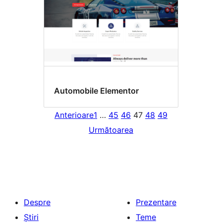
Automobile Elementor
Anterioare
1
…
45
46
47
48
49
Următoarea
Despre
Prezentare
Știri
Teme