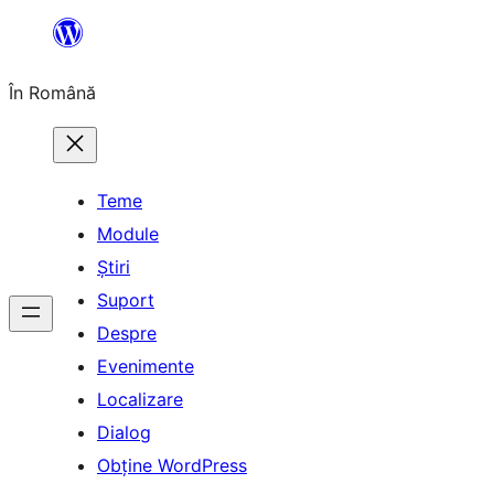
Sari
la
În Română
conținut
Teme
Module
Știri
Suport
Despre
Evenimente
Localizare
Dialog
Obține WordPress