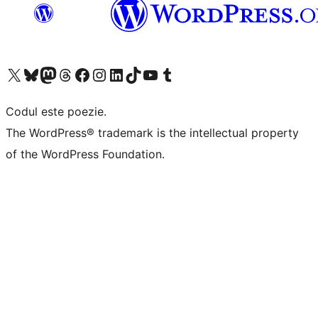
Mergi la contul nostru X (fost Twitter)
Vizitează contul nostru Bluesky
Vizitează contul nostru Mastodon
Vizitează contul nostru Threads
Vizitează pagina noastră Facebook
Vizitează-ne pe Instagram
Vizitează-ne pe LinkedIn
Vizitează contul nostru TikTok
Vizitează canalul nostru YouTube
Vizitează contul nostru Tumblr
Codul este poezie.
The WordPress® trademark is the intellectual property
of the WordPress Foundation.