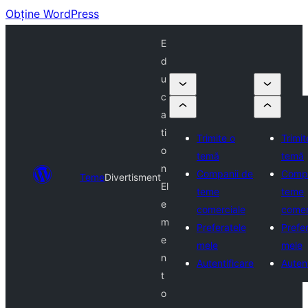
Obține WordPress
E
d
u
c
a
ti
Trimite o
Trimit
o
temă
temă
n
Companii de
Compa
Teme
Divertisment
El
teme
teme
e
comerciale
comer
m
Preferatele
Prefe
e
mele
mele
n
Autentificare
Autent
t
o