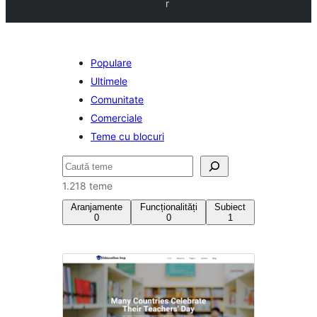
r
Populare
Ultimele
Comunitate
Comerciale
Teme cu blocuri
Caută
1.218 teme
Aranjamente
Funcționalități
Subiect
0
0
1
Divertisment