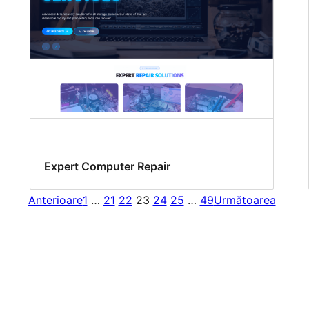
Expert Computer Repair
Anterioare
1
…
21
22
23
24
25
…
49
Următoarea