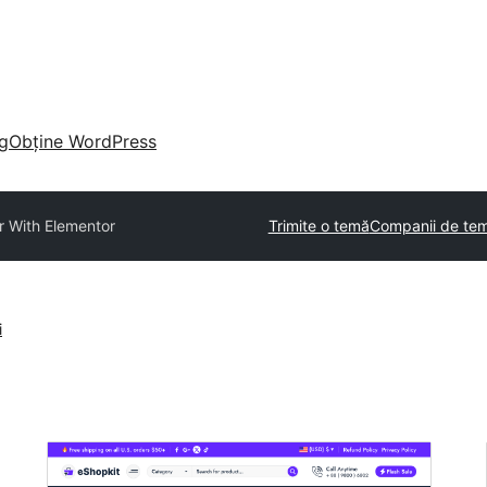
g
Obține WordPress
r With Elementor
Trimite o temă
Companii de tem
i