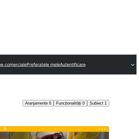
e comerciale
Preferatele mele
Autentificare
Aranjamente
0
Funcționalități
0
Subiect
1