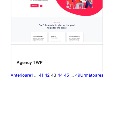
Agency TWP
Anterioare
1
…
41
42
43
44
45
…
49
Următoarea