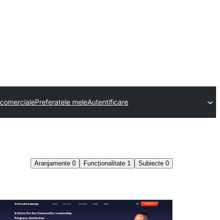
comerciale
Preferatele mele
Autentificare
Aranjamente
0
Funcționalitate
1
Subiecte
0