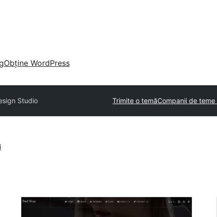
g
Obține WordPress
esign Studio
Trimite o temă
Companii de teme 
i