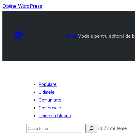
Obține WordPress
Teme
Modele pentru editorul de b
Populare
Ultimele
Comunitate
Comerciale
Teme cu blocuri
Caută
2.073 de teme