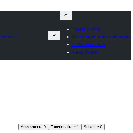
Trimite o temă
merciale
Companii de teme comerciale
Preferatele mele
Autentificare
Aranjamente
0
Funcționalitate
1
Subiecte
0