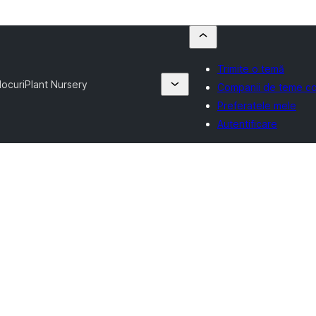
Trimite o temă
locuri
Plant Nursery
Companii de teme co
Preferatele mele
Autentificare