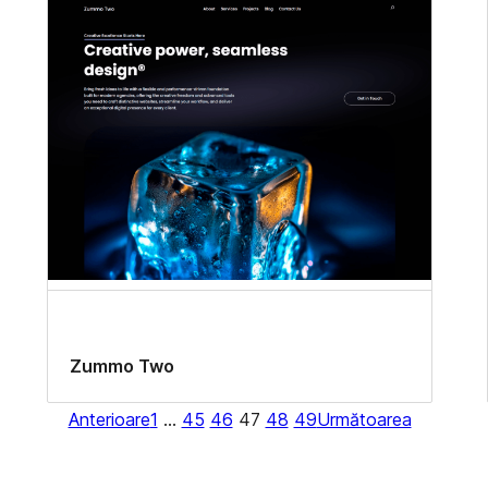
Zummo Two
Anterioare
1
…
45
46
47
48
49
Următoarea