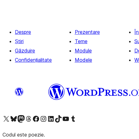
Despre
Prezentare
Î
Știri
Teme
S
Găzduire
Module
D
Confidențialitate
Modele
W
Mergi la contul nostru X (fost Twitter)
Vizitează contul nostru Bluesky
Vizitează contul nostru Mastodon
Vizitează contul nostru Threads
Vizitează pagina noastră Facebook
Vizitează-ne pe Instagram
Vizitează-ne pe LinkedIn
Vizitează contul nostru TikTok
Vizitează canalul nostru YouTube
Vizitează contul nostru Tumblr
Codul este poezie.