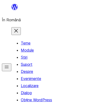
Sari
la
În Română
conținut
Teme
Module
Știri
Suport
Despre
Evenimente
Localizare
Dialog
Obține WordPress