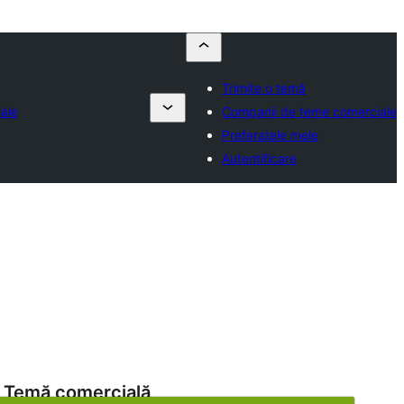
Trimite o temă
ale
Companii de teme comerciale
Preferatele mele
Autentificare
Temă comercială