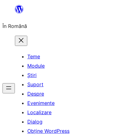
Sari
la
În Română
conținut
Teme
Module
Știri
Suport
Despre
Evenimente
Localizare
Dialog
Obține WordPress