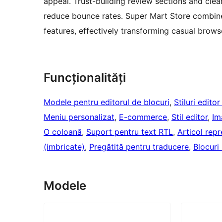
appeal. Trust-building review sections and clea
reduce bounce rates. Super Mart Store combine
features, effectively transforming casual brows
Funcționalități
Modele pentru editorul de blocuri
, 
Stiluri edito
Meniu personalizat
, 
E-commerce
, 
Stil editor
, 
Im
O coloană
, 
Suport pentru text RTL
, 
Articol repr
(imbricate)
, 
Pregătită pentru traducere
, 
Blocuri 
Modele