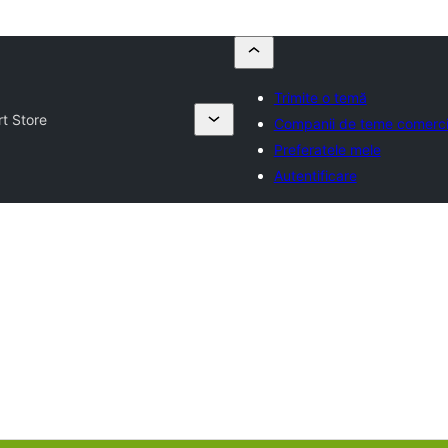
Trimite o temă
t Store
Companii de teme comerci
Preferatele mele
Autentificare