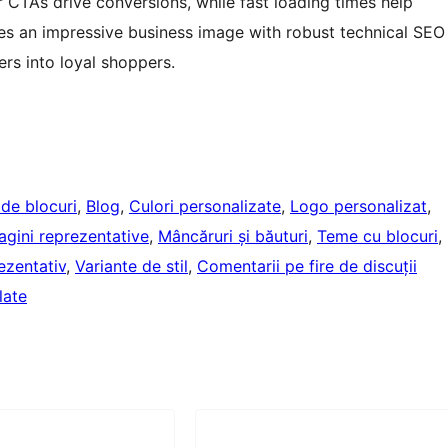
r CTAs drive conversions, while fast loading times help
s an impressive business image with robust technical SEO
ers into loyal shoppers.
r de blocuri
, 
Blog
, 
Culori personalizate
, 
Logo personalizat
, 
agini reprezentative
, 
Mâncăruri și băuturi
, 
Teme cu blocuri
, 
ezentativ
, 
Variante de stil
, 
Comentarii pe fire de discuții
late