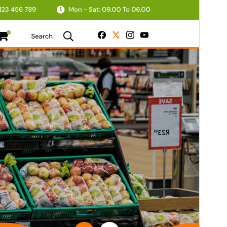
Această temă este gratuită, dar oferă actualizări
comerciale suplimentare sau suport plătit.
Previzualizează
Descarcă
Versiune
1.2.0
Ultima actualizare
10 iulie 2026
Instalări active
100+
Versiune WordPress
6.0
Versiune PHP
5.6
Prima pagină a temei