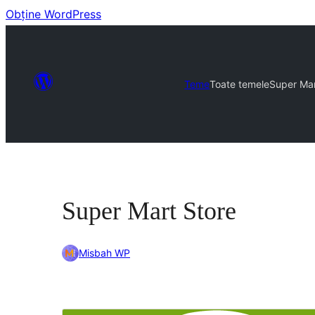
Obține WordPress
Teme
Toate temele
Super Mar
Super Mart Store
Misbah WP