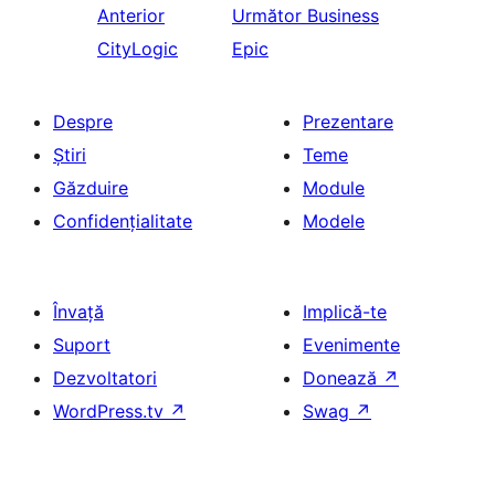
Anterior
Următor
Business
CityLogic
Epic
Despre
Prezentare
Știri
Teme
Găzduire
Module
Confidențialitate
Modele
Învață
Implică-te
Suport
Evenimente
Dezvoltatori
Donează
↗
WordPress.tv
↗
Swag
↗