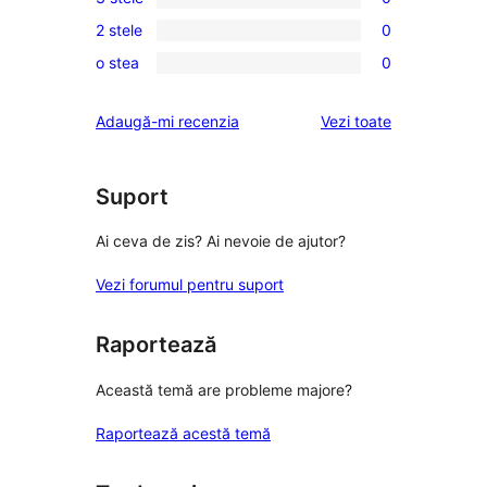
–
4
0
recenzie
2 stele
0
–
3
0
(stele)
recenzii
o stea
0
–
2
0
(stele)
recenzii
–
1
recenziile
Adaugă-mi recenzia
Vezi toate
(stele)
recenzii
–
(stele)
recenzii
(stele)
Suport
Ai ceva de zis? Ai nevoie de ajutor?
Vezi forumul pentru suport
Raportează
Această temă are probleme majore?
Raportează acestă temă