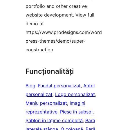
portfolio and other creative
website development. View full
demo at
https://www.prodesigns.com/word
press-themes/demo/super-
construction
Funcționalități
Blog
, 
Fundal personalizat
, 
Antet
personalizat
, 
Logo personalizat
, 
Meniu personalizat
, 
Imagini
reprezentative
, 
Piese în subsol
, 
Șablon în lățime completă
, 
Bară
laterală stânga
, 
O coloană
, 
Bară