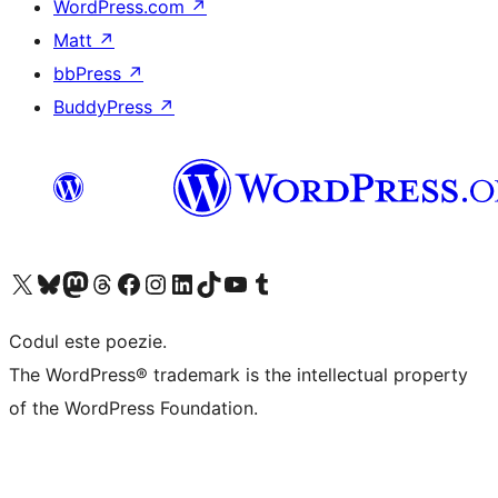
WordPress.com
↗
Matt
↗
bbPress
↗
BuddyPress
↗
Mergi la contul nostru X (fost Twitter)
Vizitează contul nostru Bluesky
Vizitează contul nostru Mastodon
Vizitează contul nostru Threads
Vizitează pagina noastră Facebook
Vizitează-ne pe Instagram
Vizitează-ne pe LinkedIn
Vizitează contul nostru TikTok
Vizitează canalul nostru YouTube
Vizitează contul nostru Tumblr
Codul este poezie.
The WordPress® trademark is the intellectual property
of the WordPress Foundation.