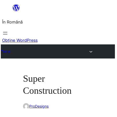
Sari
la
În Română
conținut
Obține WordPress
Teme
Super
Construction
ProDesigns