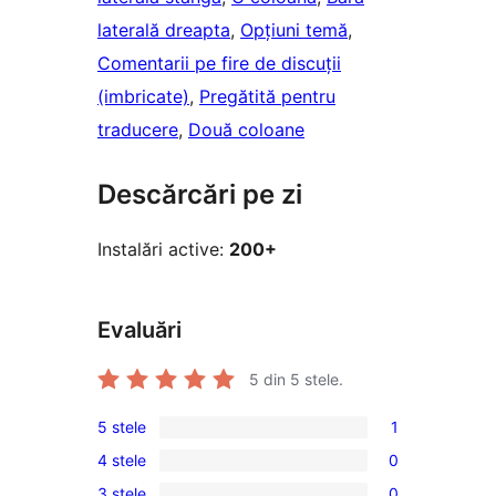
laterală dreapta
, 
Opțiuni temă
, 
Comentarii pe fire de discuții
(imbricate)
, 
Pregătită pentru
traducere
, 
Două coloane
Descărcări pe zi
Instalări active:
200+
Evaluări
5
din 5 stele.
5 stele
1
1
4 stele
0
5
0
3 stele
0