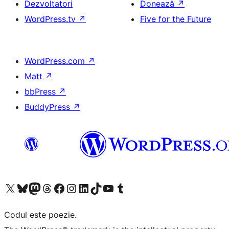
Dezvoltatori
Donează
↗
WordPress.tv
↗
Five for the Future
WordPress.com
↗
Matt
↗
bbPress
↗
BuddyPress
↗
Mergi la contul nostru X (fost Twitter)
Vizitează contul nostru Bluesky
Vizitează contul nostru Mastodon
Vizitează contul nostru Threads
Vizitează pagina noastră Facebook
Vizitează-ne pe Instagram
Vizitează-ne pe LinkedIn
Vizitează contul nostru TikTok
Vizitează canalul nostru YouTube
Vizitează contul nostru Tumblr
Codul este poezie.