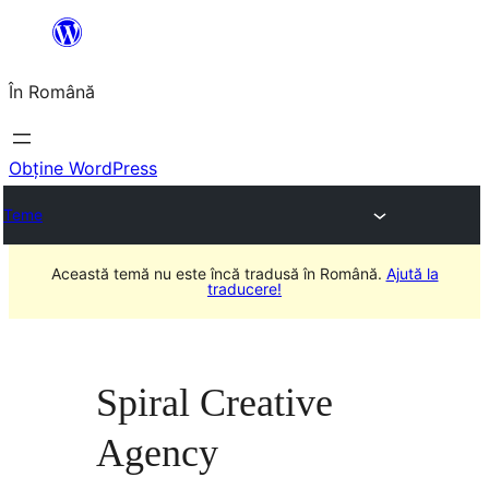
Sari
la
În Română
conținut
Obține WordPress
Teme
Această temă nu este încă tradusă în Română.
Ajută la
traducere!
Spiral Creative
Agency