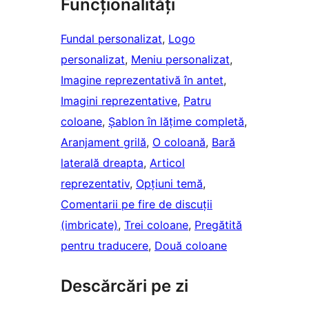
Funcționalități
Fundal personalizat
, 
Logo
personalizat
, 
Meniu personalizat
, 
Imagine reprezentativă în antet
, 
Imagini reprezentative
, 
Patru
coloane
, 
Șablon în lățime completă
, 
Aranjament grilă
, 
O coloană
, 
Bară
laterală dreapta
, 
Articol
reprezentativ
, 
Opțiuni temă
, 
Comentarii pe fire de discuții
(imbricate)
, 
Trei coloane
, 
Pregătită
pentru traducere
, 
Două coloane
Descărcări pe zi