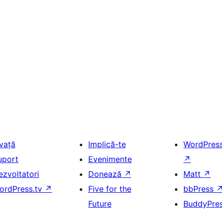
nvață
Implică-te
WordPres
uport
Evenimente
↗
ezvoltatori
Donează
↗
Matt
↗
ordPress.tv
↗
Five for the
bbPress
Future
BuddyPre