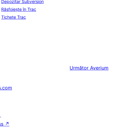
Depozitar Subversion
Răsfoiește în Trac
Tichete Trac
Următor
Averium
s.com
↗
ss
↗