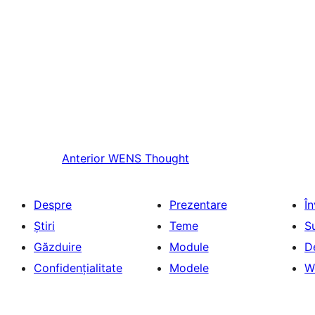
Anterior
WENS Thought
Despre
Prezentare
Î
Știri
Teme
S
Găzduire
Module
D
Confidențialitate
Modele
W