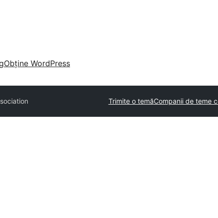
g
Obține WordPress
sociation
Trimite o temă
Companii de teme c