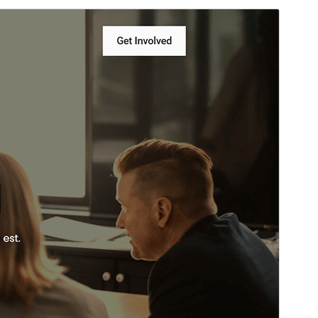
Previzualizează
Descarcă
Aceasta este o temă copil a
SKT Activism
Lite
.
Versiune
2.1
Ultima actualizare
4 martie 2026
Instalări active
100+
Versiune WordPress
5.3
Versiune PHP
5.6
Prima pagină a temei