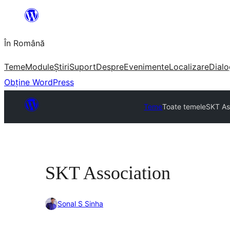
Sari
la
În Română
conținut
Teme
Module
Știri
Suport
Despre
Evenimente
Localizare
Dialo
Obține WordPress
Teme
Toate temele
SKT As
SKT Association
Sonal S Sinha