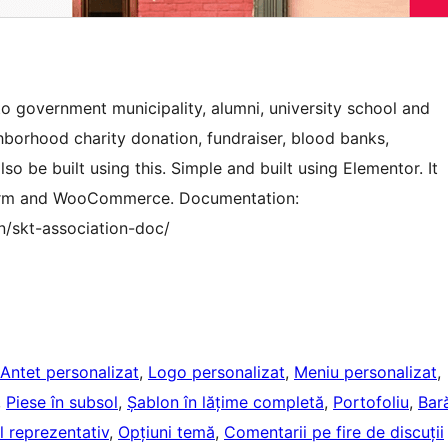
to government municipality, alumni, university school and
ghborhood charity donation, fundraiser, blood banks,
o be built using this. Simple and built using Elementor. It
 form and WooCommerce. Documentation:
/skt-association-doc/
Antet personalizat
, 
Logo personalizat
, 
Meniu personalizat
, 
, 
Piese în subsol
, 
Șablon în lățime completă
, 
Portofoliu
, 
Bar
l reprezentativ
, 
Opțiuni temă
, 
Comentarii pe fire de discuții