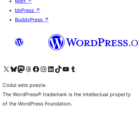
Matt
↗
bbPress
↗
BuddyPress
↗
Mergi la contul nostru X (fost Twitter)
Vizitează contul nostru Bluesky
Vizitează contul nostru Mastodon
Vizitează contul nostru Threads
Vizitează pagina noastră Facebook
Vizitează-ne pe Instagram
Vizitează-ne pe LinkedIn
Vizitează contul nostru TikTok
Vizitează canalul nostru YouTube
Vizitează contul nostru Tumblr
Codul este poezie.
The WordPress® trademark is the intellectual property
of the WordPress Foundation.