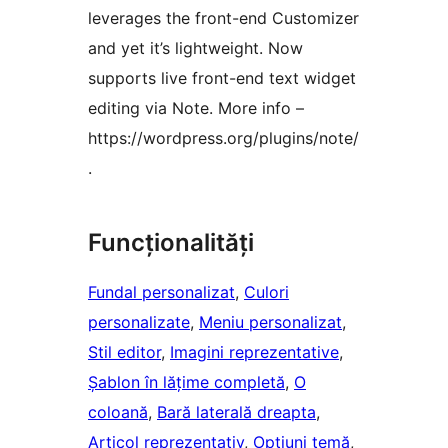
leverages the front-end Customizer
and yet it’s lightweight. Now
supports live front-end text widget
editing via Note. More info –
https://wordpress.org/plugins/note/
.
Funcționalități
Fundal personalizat
, 
Culori
personalizate
, 
Meniu personalizat
, 
Stil editor
, 
Imagini reprezentative
, 
Șablon în lățime completă
, 
O
coloană
, 
Bară laterală dreapta
, 
Articol reprezentativ
, 
Opțiuni temă
, 