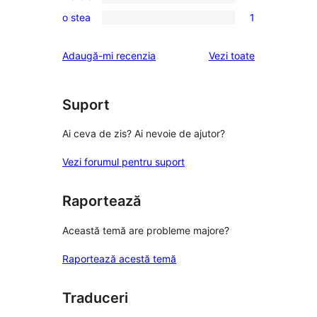
3
0
(stele)
recenzii
o stea
1
–
2
1
(stele)
recenzii
–
1
recenziile
Adaugă-mi recenzia
Vezi toate
(stele)
recenzii
–
(stele)
recenzie
(stele)
Suport
Ai ceva de zis? Ai nevoie de ajutor?
Vezi forumul pentru suport
Raportează
Această temă are probleme majore?
Raportează acestă temă
Traduceri