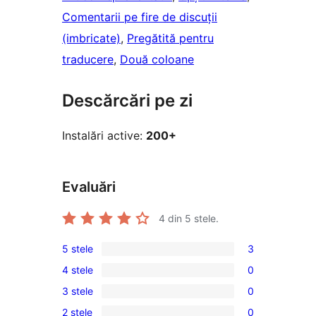
Comentarii pe fire de discuții
(imbricate)
, 
Pregătită pentru
traducere
, 
Două coloane
Descărcări pe zi
Instalări active:
200+
Evaluări
4
din 5 stele.
5 stele
3
3
4 stele
0
5
0
3 stele
0
–
4
0
recenzii
2 stele
0
–