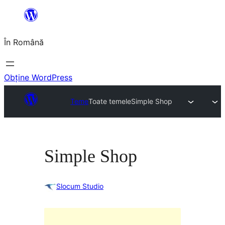
Sari
la
În Română
conținut
Obține WordPress
Teme
Toate temele
Simple Shop
Simple Shop
Slocum Studio