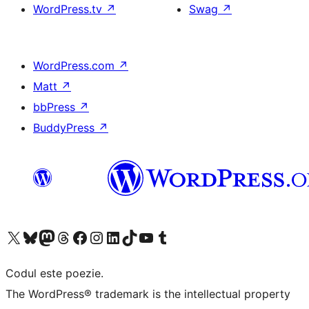
WordPress.tv
↗
Swag
↗
WordPress.com
↗
Matt
↗
bbPress
↗
BuddyPress
↗
Mergi la contul nostru X (fost Twitter)
Vizitează contul nostru Bluesky
Vizitează contul nostru Mastodon
Vizitează contul nostru Threads
Vizitează pagina noastră Facebook
Vizitează-ne pe Instagram
Vizitează-ne pe LinkedIn
Vizitează contul nostru TikTok
Vizitează canalul nostru YouTube
Vizitează contul nostru Tumblr
Codul este poezie.
The WordPress® trademark is the intellectual property