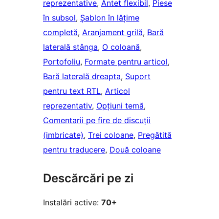
reprezentative
, 
Antet flexibil
, 
Piese
în subsol
, 
Șablon în lățime
completă
, 
Aranjament grilă
, 
Bară
laterală stânga
, 
O coloană
, 
Portofoliu
, 
Formate pentru articol
, 
Bară laterală dreapta
, 
Suport
pentru text RTL
, 
Articol
reprezentativ
, 
Opțiuni temă
, 
Comentarii pe fire de discuții
(imbricate)
, 
Trei coloane
, 
Pregătită
pentru traducere
, 
Două coloane
Descărcări pe zi
Instalări active:
70+