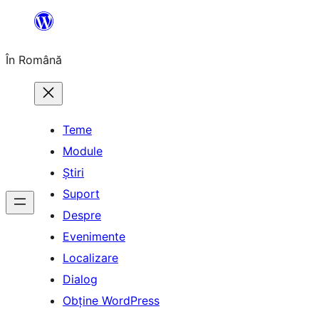
Sari
la
În Română
conținut
Teme
Module
Știri
Suport
Despre
Evenimente
Localizare
Dialog
Obține WordPress