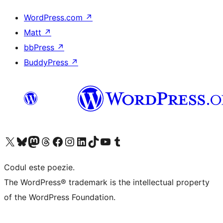
WordPress.com
↗
Matt
↗
bbPress
↗
BuddyPress
↗
Mergi la contul nostru X (fost Twitter)
Vizitează contul nostru Bluesky
Vizitează contul nostru Mastodon
Vizitează contul nostru Threads
Vizitează pagina noastră Facebook
Vizitează-ne pe Instagram
Vizitează-ne pe LinkedIn
Vizitează contul nostru TikTok
Vizitează canalul nostru YouTube
Vizitează contul nostru Tumblr
Codul este poezie.
The WordPress® trademark is the intellectual property
of the WordPress Foundation.