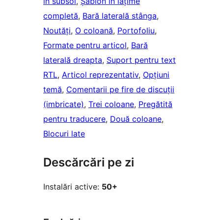
în subsol
, 
Șablon în lățime
completă
, 
Bară laterală stânga
, 
Noutăți
, 
O coloană
, 
Portofoliu
, 
Formate pentru articol
, 
Bară
laterală dreapta
, 
Suport pentru text
RTL
, 
Articol reprezentativ
, 
Opțiuni
temă
, 
Comentarii pe fire de discuții
(imbricate)
, 
Trei coloane
, 
Pregătită
pentru traducere
, 
Două coloane
, 
Blocuri late
Descărcări pe zi
Instalări active:
50+