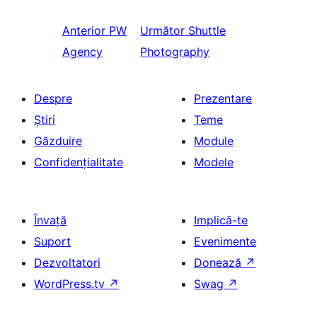
Anterior
PW
Următor
Shuttle
Agency
Photography
Despre
Prezentare
Știri
Teme
Găzduire
Module
Confidențialitate
Modele
Învață
Implică-te
Suport
Evenimente
Dezvoltatori
Donează
↗
WordPress.tv
↗
Swag
↗