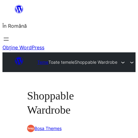
Sari
la
În Română
conținut
Obține WordPress
Teme
Toate temele
Shoppable Wardrobe
Shoppable
Wardrobe
Bosa Themes