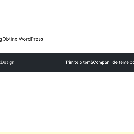
g
Obține WordPress
sDesign
Trimite o temă
Companii de teme co