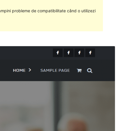
âmpini probleme de compatibilitate când o utilizezi
Previzualizează
Descarcă
Versiune
1.0.6
Ultima actualizare
13 aprilie 2022
Instalări active
20+
Versiune PHP
5.6
Prima pagină a temei