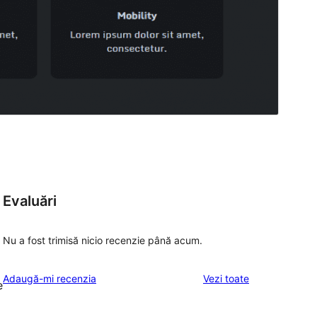
Evaluări
Nu a fost trimisă nicio recenzie până acum.
recenziile
Adaugă-mi recenzia
Vezi toate
e