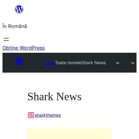
Sari
la
În Română
conținut
Obține WordPress
Teme
Toate temele
Shark News
Shark News
sharkthemes