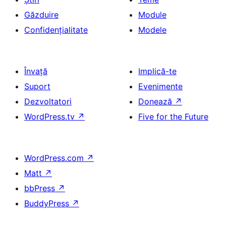
Găzduire
Module
Confidențialitate
Modele
Învață
Implică-te
Suport
Evenimente
Dezvoltatori
Donează
↗
WordPress.tv
↗
Five for the Future
WordPress.com
↗
Matt
↗
bbPress
↗
BuddyPress
↗