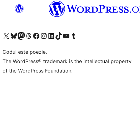
Mergi la contul nostru X (fost Twitter)
Vizitează contul nostru Bluesky
Vizitează contul nostru Mastodon
Vizitează contul nostru Threads
Vizitează pagina noastră Facebook
Vizitează-ne pe Instagram
Vizitează-ne pe LinkedIn
Vizitează contul nostru TikTok
Vizitează canalul nostru YouTube
Vizitează contul nostru Tumblr
Codul este poezie.
The WordPress® trademark is the intellectual property
of the WordPress Foundation.