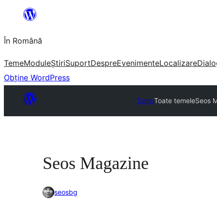
Sari
la
În Română
conținut
Teme
Module
Știri
Suport
Despre
Evenimente
Localizare
Dialo
Obține WordPress
Teme
Toate temele
Seos 
Seos Magazine
seosbg