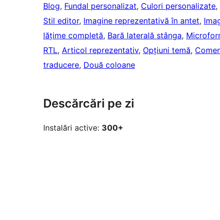
Blog
, 
Fundal personalizat
, 
Culori personalizate
, 
Stil editor
, 
Imagine reprezentativă în antet
, 
Imag
lățime completă
, 
Bară laterală stânga
, 
Microfor
RTL
, 
Articol reprezentativ
, 
Opțiuni temă
, 
Coment
traducere
, 
Două coloane
Descărcări pe zi
Instalări active:
300+