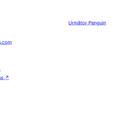
Următor
Penguin
s.com
↗
ss
↗