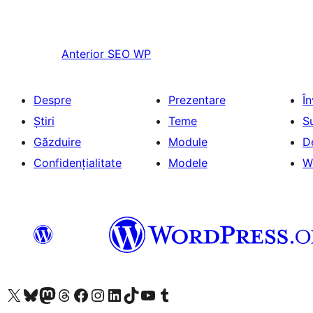
Anterior
SEO WP
Despre
Prezentare
Î
Știri
Teme
S
Găzduire
Module
D
Confidențialitate
Modele
W
Mergi la contul nostru X (fost Twitter)
Vizitează contul nostru Bluesky
Vizitează contul nostru Mastodon
Vizitează contul nostru Threads
Vizitează pagina noastră Facebook
Vizitează-ne pe Instagram
Vizitează-ne pe LinkedIn
Vizitează contul nostru TikTok
Vizitează canalul nostru YouTube
Vizitează contul nostru Tumblr