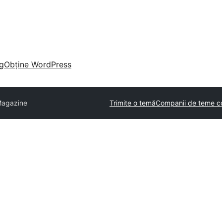
g
Obține WordPress
Magazine
Trimite o temă
Companii de teme c