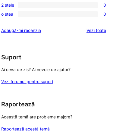
recenzii
2 stele
0
–
3
0
(stele)
recenzii
o stea
0
–
2
0
(stele)
recenzii
–
1
recenziile
Adaugă-mi recenzia
Vezi toate
(stele)
recenzii
–
(stele)
recenzii
(stele)
Suport
Ai ceva de zis? Ai nevoie de ajutor?
Vezi forumul pentru suport
Raportează
Această temă are probleme majore?
Raportează acestă temă