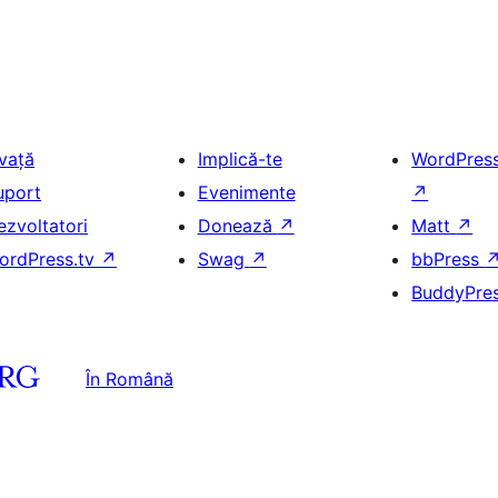
nvață
Implică-te
WordPres
uport
Evenimente
↗
ezvoltatori
Donează
↗
Matt
↗
ordPress.tv
↗
Swag
↗
bbPress
BuddyPre
În Română