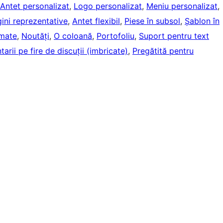
Antet personalizat
, 
Logo personalizat
, 
Meniu personalizat
, 
ini reprezentative
, 
Antet flexibil
, 
Piese în subsol
, 
Șablon în
mate
, 
Noutăți
, 
O coloană
, 
Portofoliu
, 
Suport pentru text
arii pe fire de discuții (imbricate)
, 
Pregătită pentru