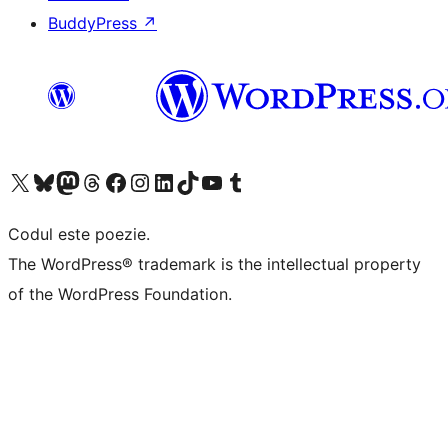
BuddyPress
↗
Mergi la contul nostru X (fost Twitter)
Vizitează contul nostru Bluesky
Vizitează contul nostru Mastodon
Vizitează contul nostru Threads
Vizitează pagina noastră Facebook
Vizitează-ne pe Instagram
Vizitează-ne pe LinkedIn
Vizitează contul nostru TikTok
Vizitează canalul nostru YouTube
Vizitează contul nostru Tumblr
Codul este poezie.
The WordPress® trademark is the intellectual property
of the WordPress Foundation.