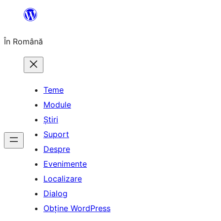
Sari
la
În Română
conținut
Teme
Module
Știri
Suport
Despre
Evenimente
Localizare
Dialog
Obține WordPress