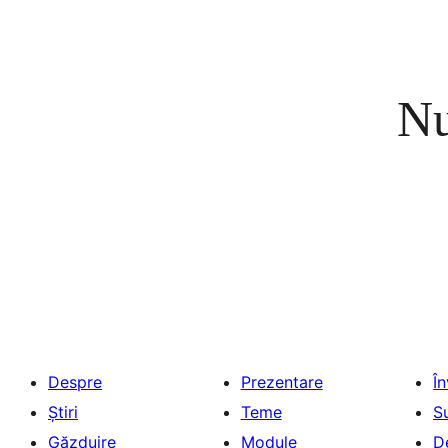
Nu
Despre
Prezentare
Î
Știri
Teme
S
Găzduire
Module
D