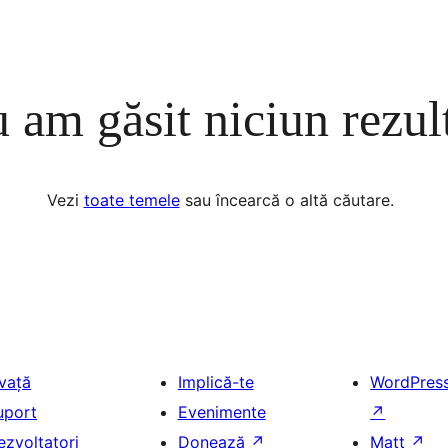
 am găsit niciun rezul
Vezi
toate temele
sau încearcă o altă căutare.
nvață
Implică-te
WordPres
uport
Evenimente
↗
ezvoltatori
Donează
↗
Matt
↗