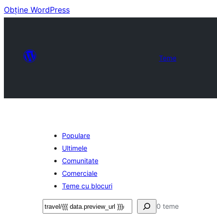
Obține WordPress
Teme
Populare
Ultimele
Comunitate
Comerciale
Teme cu blocuri
Caută
0 teme