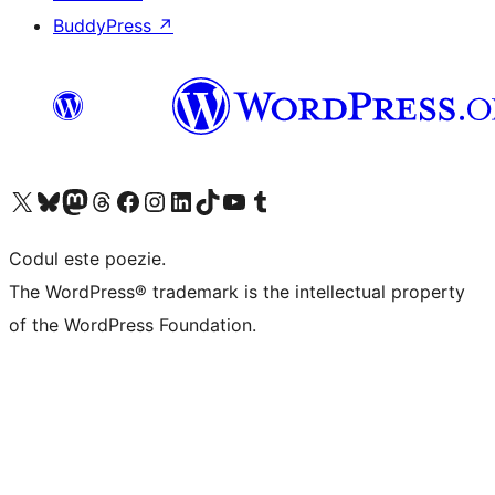
BuddyPress
↗
Mergi la contul nostru X (fost Twitter)
Vizitează contul nostru Bluesky
Vizitează contul nostru Mastodon
Vizitează contul nostru Threads
Vizitează pagina noastră Facebook
Vizitează-ne pe Instagram
Vizitează-ne pe LinkedIn
Vizitează contul nostru TikTok
Vizitează canalul nostru YouTube
Vizitează contul nostru Tumblr
Codul este poezie.
The WordPress® trademark is the intellectual property
of the WordPress Foundation.