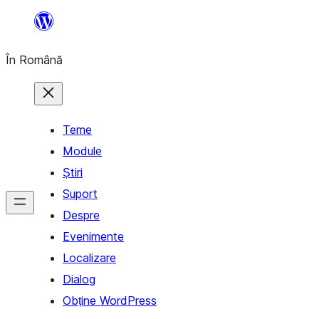
Sari
la
În Română
conținut
Teme
Module
Știri
Suport
Despre
Evenimente
Localizare
Dialog
Obține WordPress