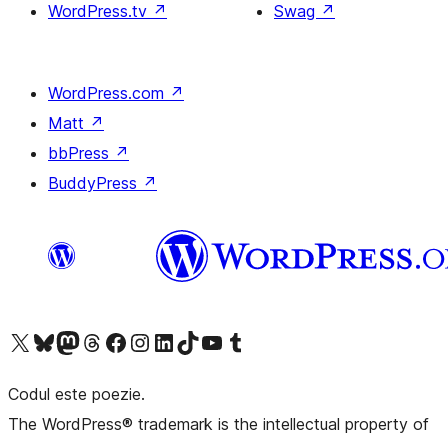
WordPress.tv
↗
Swag
↗
WordPress.com
↗
Matt
↗
bbPress
↗
BuddyPress
↗
Mergi la contul nostru X (fost Twitter)
Vizitează contul nostru Bluesky
Vizitează contul nostru Mastodon
Vizitează contul nostru Threads
Vizitează pagina noastră Facebook
Vizitează-ne pe Instagram
Vizitează-ne pe LinkedIn
Vizitează contul nostru TikTok
Vizitează canalul nostru YouTube
Vizitează contul nostru Tumblr
Codul este poezie.
The WordPress® trademark is the intellectual property of