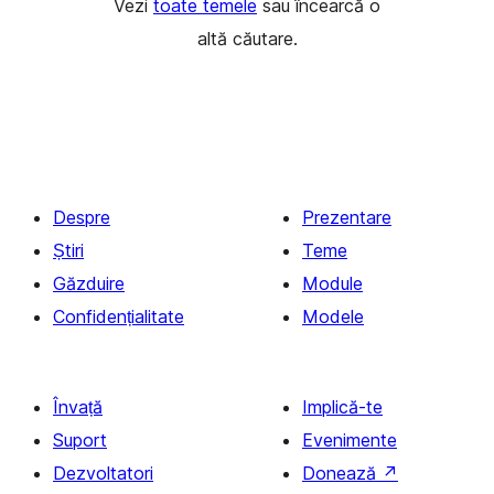
Vezi
toate temele
sau încearcă o
altă căutare.
Despre
Prezentare
Știri
Teme
Găzduire
Module
Confidențialitate
Modele
Învață
Implică-te
Suport
Evenimente
Dezvoltatori
Donează
↗