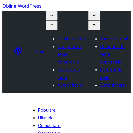
Obține WordPress
Trimite o temă
Trimite o temă
Companii de
Companii de
Teme
teme
teme
comerciale
comerciale
Preferatele
Preferatele
mele
mele
Autentificare
Autentificare
Populare
Ultimele
Comunitate