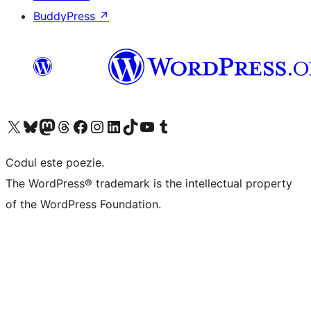
BuddyPress
↗
Mergi la contul nostru X (fost Twitter)
Vizitează contul nostru Bluesky
Vizitează contul nostru Mastodon
Vizitează contul nostru Threads
Vizitează pagina noastră Facebook
Vizitează-ne pe Instagram
Vizitează-ne pe LinkedIn
Vizitează contul nostru TikTok
Vizitează canalul nostru YouTube
Vizitează contul nostru Tumblr
Codul este poezie.
The WordPress® trademark is the intellectual property
of the WordPress Foundation.