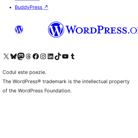
BuddyPress
↗
Mergi la contul nostru X (fost Twitter)
Vizitează contul nostru Bluesky
Vizitează contul nostru Mastodon
Vizitează contul nostru Threads
Vizitează pagina noastră Facebook
Vizitează-ne pe Instagram
Vizitează-ne pe LinkedIn
Vizitează contul nostru TikTok
Vizitează canalul nostru YouTube
Vizitează contul nostru Tumblr
Codul este poezie.
The WordPress® trademark is the intellectual property
of the WordPress Foundation.