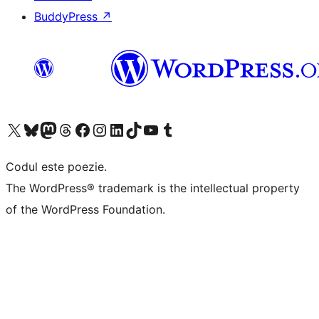
BuddyPress
↗
Mergi la contul nostru X (fost Twitter)
Vizitează contul nostru Bluesky
Vizitează contul nostru Mastodon
Vizitează contul nostru Threads
Vizitează pagina noastră Facebook
Vizitează-ne pe Instagram
Vizitează-ne pe LinkedIn
Vizitează contul nostru TikTok
Vizitează canalul nostru YouTube
Vizitează contul nostru Tumblr
Codul este poezie.
The WordPress® trademark is the intellectual property
of the WordPress Foundation.