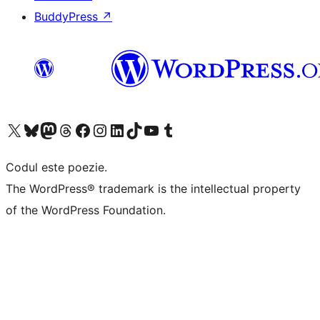
BuddyPress
↗
Mergi la contul nostru X (fost Twitter)
Vizitează contul nostru Bluesky
Vizitează contul nostru Mastodon
Vizitează contul nostru Threads
Vizitează pagina noastră Facebook
Vizitează-ne pe Instagram
Vizitează-ne pe LinkedIn
Vizitează contul nostru TikTok
Vizitează canalul nostru YouTube
Vizitează contul nostru Tumblr
Codul este poezie.
The WordPress® trademark is the intellectual property
of the WordPress Foundation.