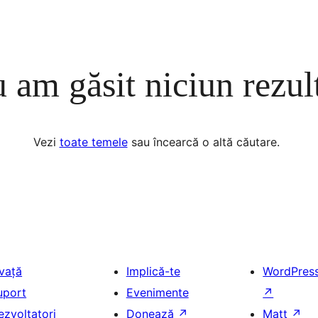
 am găsit niciun rezul
Vezi
toate temele
sau încearcă o altă căutare.
nvață
Implică-te
WordPres
uport
Evenimente
↗
ezvoltatori
Donează
↗
Matt
↗