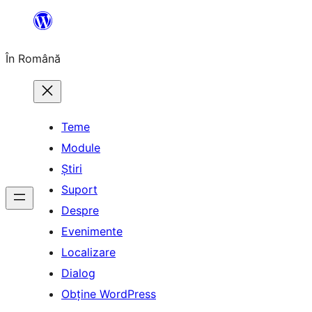
Sari
la
În Română
conținut
Teme
Module
Știri
Suport
Despre
Evenimente
Localizare
Dialog
Obține WordPress