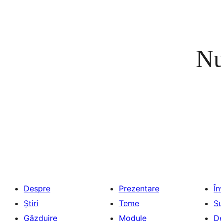
Nu
Despre
Prezentare
Î
Știri
Teme
S
Găzduire
Module
D