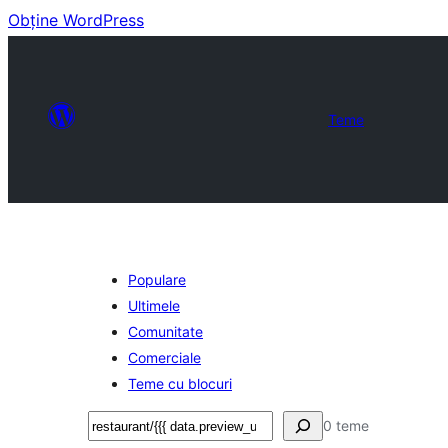
Obține WordPress
Teme
Populare
Ultimele
Comunitate
Comerciale
Teme cu blocuri
Caută
0 teme