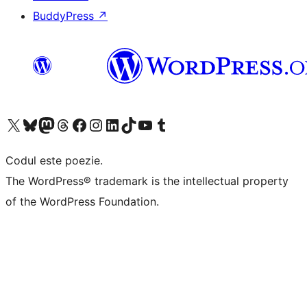
BuddyPress
↗
Mergi la contul nostru X (fost Twitter)
Vizitează contul nostru Bluesky
Vizitează contul nostru Mastodon
Vizitează contul nostru Threads
Vizitează pagina noastră Facebook
Vizitează-ne pe Instagram
Vizitează-ne pe LinkedIn
Vizitează contul nostru TikTok
Vizitează canalul nostru YouTube
Vizitează contul nostru Tumblr
Codul este poezie.
The WordPress® trademark is the intellectual property
of the WordPress Foundation.