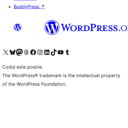
BuddyPress
↗
Mergi la contul nostru X (fost Twitter)
Vizitează contul nostru Bluesky
Vizitează contul nostru Mastodon
Vizitează contul nostru Threads
Vizitează pagina noastră Facebook
Vizitează-ne pe Instagram
Vizitează-ne pe LinkedIn
Vizitează contul nostru TikTok
Vizitează canalul nostru YouTube
Vizitează contul nostru Tumblr
Codul este poezie.
The WordPress® trademark is the intellectual property
of the WordPress Foundation.