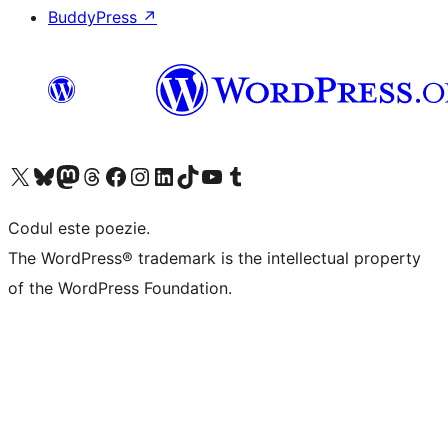
BuddyPress
↗
Mergi la contul nostru X (fost Twitter)
Vizitează contul nostru Bluesky
Vizitează contul nostru Mastodon
Vizitează contul nostru Threads
Vizitează pagina noastră Facebook
Vizitează-ne pe Instagram
Vizitează-ne pe LinkedIn
Vizitează contul nostru TikTok
Vizitează canalul nostru YouTube
Vizitează contul nostru Tumblr
Codul este poezie.
The WordPress® trademark is the intellectual property
of the WordPress Foundation.