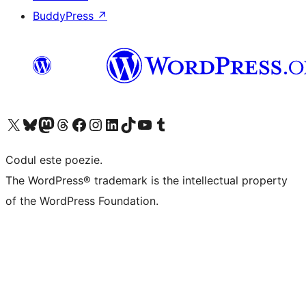
BuddyPress
↗
Mergi la contul nostru X (fost Twitter)
Vizitează contul nostru Bluesky
Vizitează contul nostru Mastodon
Vizitează contul nostru Threads
Vizitează pagina noastră Facebook
Vizitează-ne pe Instagram
Vizitează-ne pe LinkedIn
Vizitează contul nostru TikTok
Vizitează canalul nostru YouTube
Vizitează contul nostru Tumblr
Codul este poezie.
The WordPress® trademark is the intellectual property
of the WordPress Foundation.