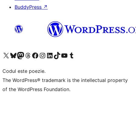
BuddyPress
↗
Mergi la contul nostru X (fost Twitter)
Vizitează contul nostru Bluesky
Vizitează contul nostru Mastodon
Vizitează contul nostru Threads
Vizitează pagina noastră Facebook
Vizitează-ne pe Instagram
Vizitează-ne pe LinkedIn
Vizitează contul nostru TikTok
Vizitează canalul nostru YouTube
Vizitează contul nostru Tumblr
Codul este poezie.
The WordPress® trademark is the intellectual property
of the WordPress Foundation.