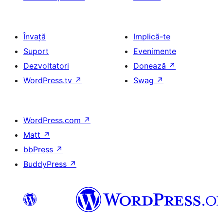
Învață
Implică-te
Suport
Evenimente
Dezvoltatori
Donează
↗
WordPress.tv
↗
Swag
↗
WordPress.com
↗
Matt
↗
bbPress
↗
BuddyPress
↗