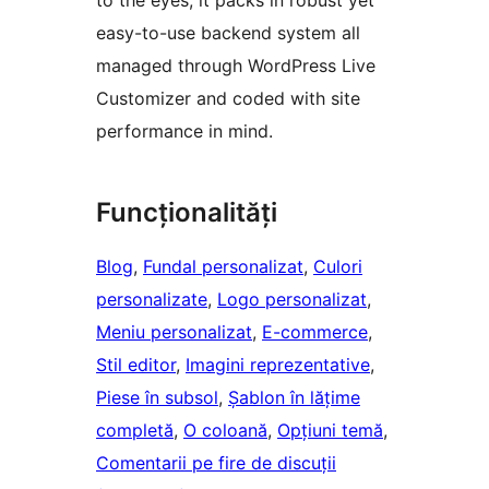
to the eyes, it packs in robust yet
easy-to-use backend system all
managed through WordPress Live
Customizer and coded with site
performance in mind.
Funcționalități
Blog
, 
Fundal personalizat
, 
Culori
personalizate
, 
Logo personalizat
, 
Meniu personalizat
, 
E-commerce
, 
Stil editor
, 
Imagini reprezentative
, 
Piese în subsol
, 
Șablon în lățime
completă
, 
O coloană
, 
Opțiuni temă
, 
Comentarii pe fire de discuții