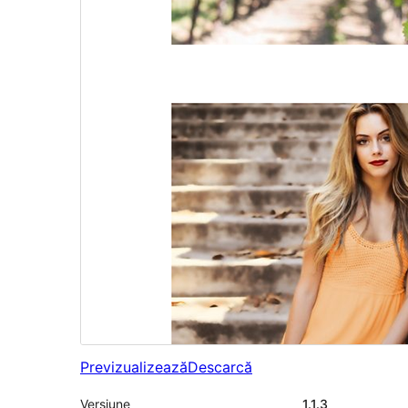
Previzualizează
Descarcă
Versiune
1.1.3