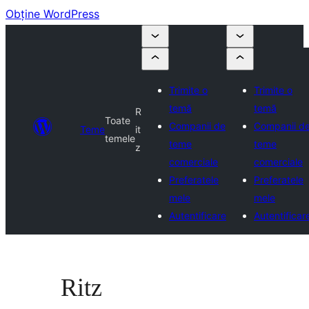
Obține WordPress
Trimite o
Trimite o
temă
temă
R
Toate
Companii de
Companii d
Teme
it
temele
teme
teme
z
comerciale
comerciale
Preferatele
Preferatele
mele
mele
Autentificare
Autentificar
Ritz