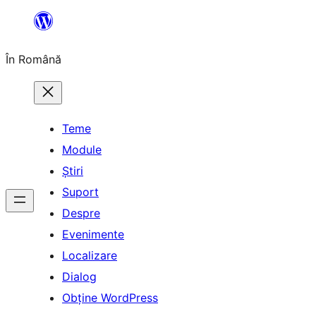
Sari
la
În Română
conținut
Teme
Module
Știri
Suport
Despre
Evenimente
Localizare
Dialog
Obține WordPress