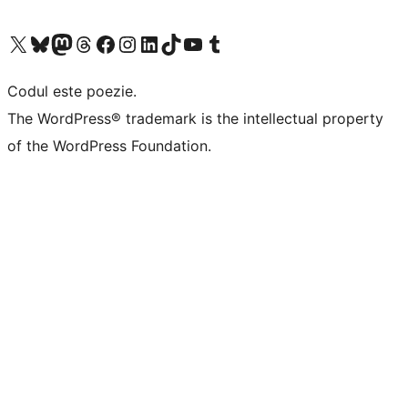
Mergi la contul nostru X (fost Twitter)
Vizitează contul nostru Bluesky
Vizitează contul nostru Mastodon
Vizitează contul nostru Threads
Vizitează pagina noastră Facebook
Vizitează-ne pe Instagram
Vizitează-ne pe LinkedIn
Vizitează contul nostru TikTok
Vizitează canalul nostru YouTube
Vizitează contul nostru Tumblr
Codul este poezie.
The WordPress® trademark is the intellectual property
of the WordPress Foundation.