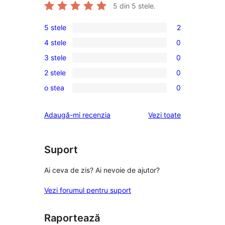
5
din 5 stele.
5 stele
2
2
4 stele
0
5
0
3 stele
0
–
4
0
recenzii
2 stele
0
–
3
0
(stele)
recenzii
o stea
0
–
2
0
(stele)
recenzii
–
1
recenziile
Adaugă-mi recenzia
Vezi toate
(stele)
recenzii
–
(stele)
recenzii
(stele)
Suport
Ai ceva de zis? Ai nevoie de ajutor?
Vezi forumul pentru suport
Raportează