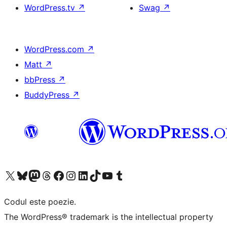
WordPress.tv
↗
Swag
↗
WordPress.com
↗
Matt
↗
bbPress
↗
BuddyPress
↗
Mergi la contul nostru X (fost Twitter)
Vizitează contul nostru Bluesky
Vizitează contul nostru Mastodon
Vizitează contul nostru Threads
Vizitează pagina noastră Facebook
Vizitează-ne pe Instagram
Vizitează-ne pe LinkedIn
Vizitează contul nostru TikTok
Vizitează canalul nostru YouTube
Vizitează contul nostru Tumblr
Codul este poezie.
The WordPress® trademark is the intellectual property