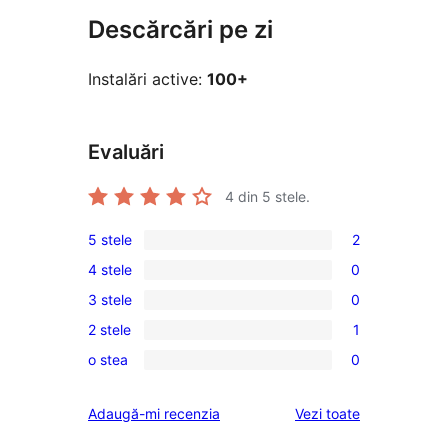
Descărcări pe zi
Instalări active:
100+
Evaluări
4
din 5 stele.
5 stele
2
2
4 stele
0
5
0
3 stele
0
–
4
0
recenzii
2 stele
1
–
3
1
(stele)
recenzii
o stea
0
–
2
0
(stele)
recenzii
–
1
recenziile
Adaugă-mi recenzia
Vezi toate
(stele)
recenzie
–
(stele)