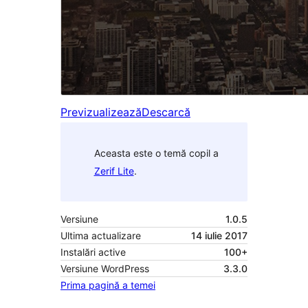
Previzualizează
Descarcă
Aceasta este o temă copil a
Zerif Lite
.
Versiune
1.0.5
Ultima actualizare
14 iulie 2017
Instalări active
100+
Versiune WordPress
3.3.0
Prima pagină a temei