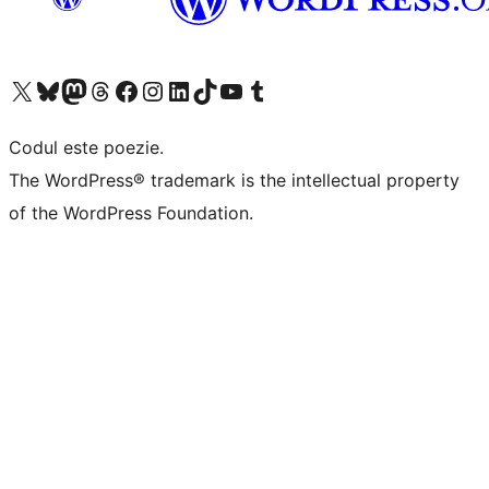
Mergi la contul nostru X (fost Twitter)
Vizitează contul nostru Bluesky
Vizitează contul nostru Mastodon
Vizitează contul nostru Threads
Vizitează pagina noastră Facebook
Vizitează-ne pe Instagram
Vizitează-ne pe LinkedIn
Vizitează contul nostru TikTok
Vizitează canalul nostru YouTube
Vizitează contul nostru Tumblr
Codul este poezie.
The WordPress® trademark is the intellectual property
of the WordPress Foundation.