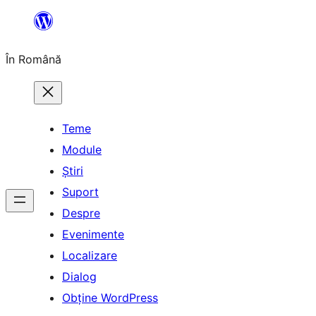
Sari
la
În Română
conținut
Teme
Module
Știri
Suport
Despre
Evenimente
Localizare
Dialog
Obține WordPress