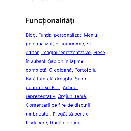
Funcționalități
Blog
, 
Fundal personalizat
, 
Meniu
personalizat
, 
E-commerce
, 
Stil
editor
, 
Imagini reprezentative
, 
Piese
în subsol
, 
Șablon în lățime
completă
, 
O coloană
, 
Portofoliu
, 
Bară laterală dreapta
, 
Suport
pentru text RTL
, 
Articol
reprezentativ
, 
Opțiuni temă
, 
Comentarii pe fire de discuții
(imbricate)
, 
Pregătită pentru
traducere
, 
Două coloane