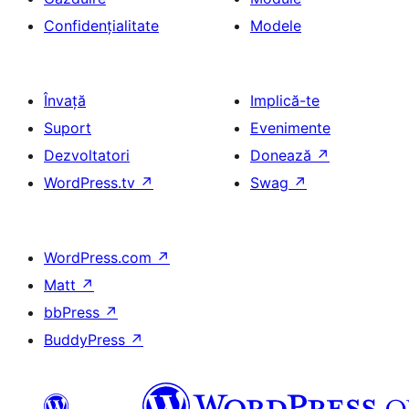
Confidențialitate
Modele
Învață
Implică-te
Suport
Evenimente
Dezvoltatori
Donează
↗
WordPress.tv
↗
Swag
↗
WordPress.com
↗
Matt
↗
bbPress
↗
BuddyPress
↗