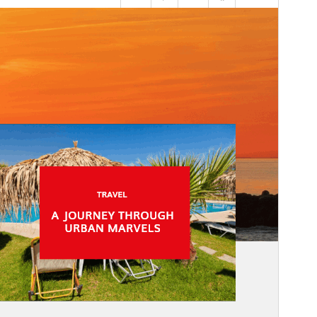
Versiune
2.5.5
Ultima actualizare
28 iulie 2026
Instalări active
50+
Versiune WordPress
6.0
Versiune PHP
7.2
Prima pagină a temei