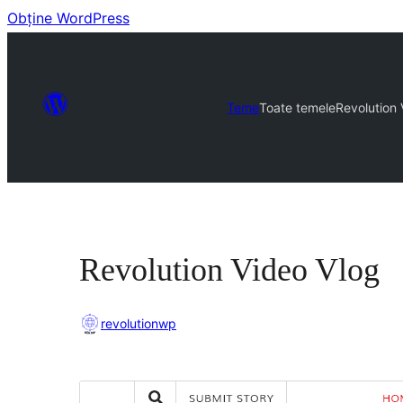
Obține WordPress
Teme
Toate temele
Revolution 
Revolution Video Vlog
revolutionwp