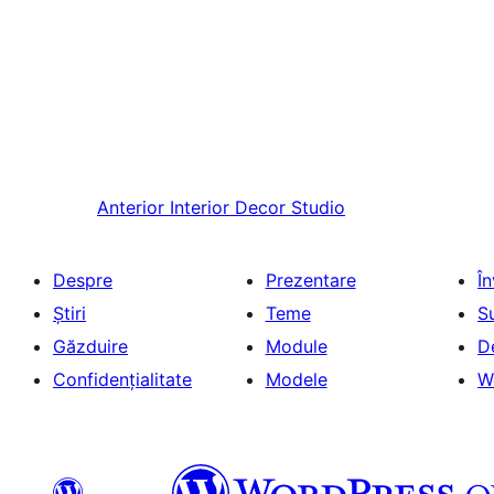
Anterior
Interior Decor Studio
Despre
Prezentare
Î
Știri
Teme
S
Găzduire
Module
D
Confidențialitate
Modele
W