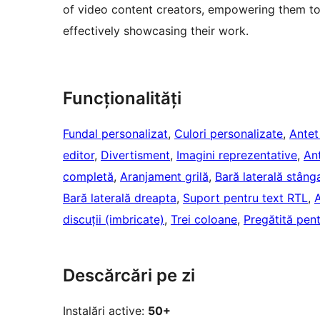
of video content creators, empowering them to c
effectively showcasing their work.
Funcționalități
Fundal personalizat
, 
Culori personalizate
, 
Antet
editor
, 
Divertisment
, 
Imagini reprezentative
, 
Ant
completă
, 
Aranjament grilă
, 
Bară laterală stâng
Bară laterală dreapta
, 
Suport pentru text RTL
, 
A
discuții (imbricate)
, 
Trei coloane
, 
Pregătită pen
Descărcări pe zi
Instalări active:
50+