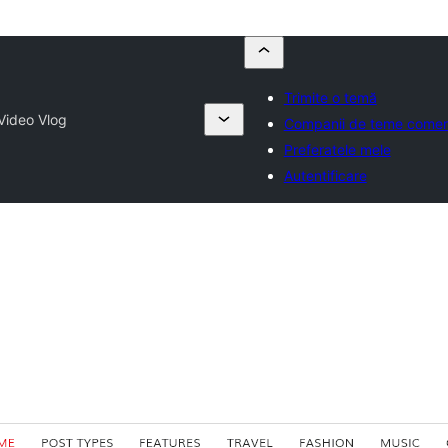
Trimite o temă
Video Vlog
Companii de teme comer
Preferatele mele
Autentificare