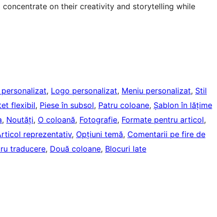
oncentrate on their creativity and storytelling while
 personalizat
, 
Logo personalizat
, 
Meniu personalizat
, 
Stil
et flexibil
, 
Piese în subsol
, 
Patru coloane
, 
Șablon în lățime
a
, 
Noutăți
, 
O coloană
, 
Fotografie
, 
Formate pentru articol
, 
rticol reprezentativ
, 
Opțiuni temă
, 
Comentarii pe fire de
tru traducere
, 
Două coloane
, 
Blocuri late