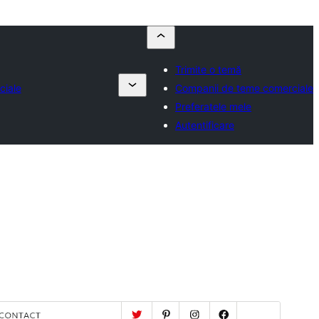
Trimite o temă
ciale
Companii de teme comerciale
Preferatele mele
Autentificare
Previzualizează
Descarcă