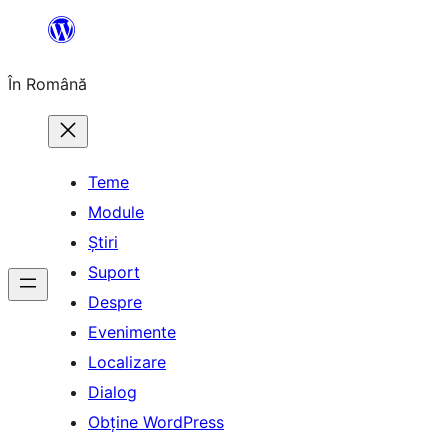
Sari
la
În Română
conținut
Teme
Module
Știri
Suport
Despre
Evenimente
Localizare
Dialog
Obține WordPress