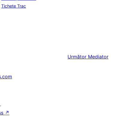
Tichete Trac
Următor
Mediator
s.com
↗
ss
↗