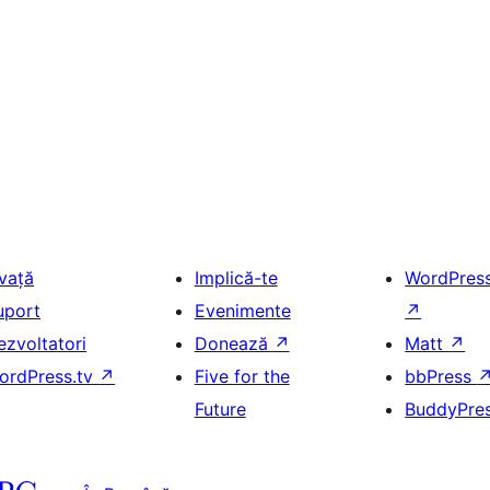
nvață
Implică-te
WordPres
uport
Evenimente
↗
ezvoltatori
Donează
↗
Matt
↗
ordPress.tv
↗
Five for the
bbPress
Future
BuddyPre