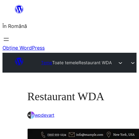
Sari
la
În Română
conținut
Obține WordPress
Teme
Toate temele
Restaurant WDA
Restaurant WDA
wpdevart