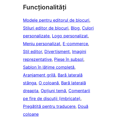
Funcționalități
Modele pentru editorul de blocuri
, 
Stiluri editor de blocuri
, 
Blog
, 
Culori
personalizate
, 
Logo personalizat
, 
Meniu personalizat
, 
E-commerce
, 
Stil editor
, 
Divertisment
, 
Imagini
reprezentative
, 
Piese în subsol
, 
Șablon în lățime completă
, 
Aranjament grilă
, 
Bară laterală
stânga
, 
O coloană
, 
Bară laterală
dreapta
, 
Opțiuni temă
, 
Comentarii
pe fire de discuții (imbricate)
, 
Pregătită pentru traducere
, 
Două
coloane