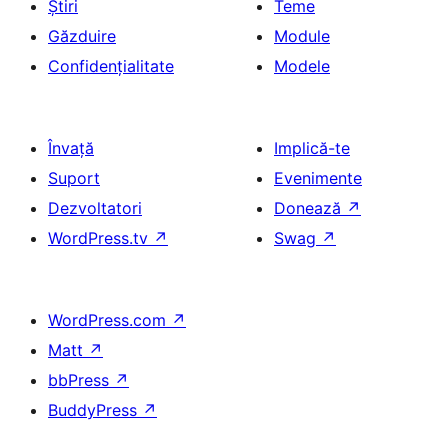
Știri
Teme
Găzduire
Module
Confidențialitate
Modele
Învață
Implică-te
Suport
Evenimente
Dezvoltatori
Donează
↗
WordPress.tv
↗
Swag
↗
WordPress.com
↗
Matt
↗
bbPress
↗
BuddyPress
↗