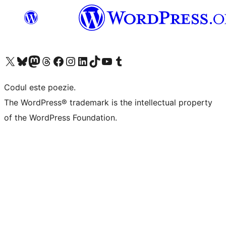
Mergi la contul nostru X (fost Twitter)
Vizitează contul nostru Bluesky
Vizitează contul nostru Mastodon
Vizitează contul nostru Threads
Vizitează pagina noastră Facebook
Vizitează-ne pe Instagram
Vizitează-ne pe LinkedIn
Vizitează contul nostru TikTok
Vizitează canalul nostru YouTube
Vizitează contul nostru Tumblr
Codul este poezie.
The WordPress® trademark is the intellectual property
of the WordPress Foundation.