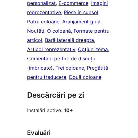
personalizat
, 
E-commerce
, 
Imagini
reprezentative
, 
Piese în subsol
, 
Patru coloane
, 
Aranjament grilă
, 
Noutăți
, 
O coloană
, 
Formate pentru
articol
, 
Bară laterală dreapta
, 
Articol reprezentativ
, 
Opțiuni temă
, 
Comentarii pe fire de discuții
(imbricate)
, 
Trei coloane
, 
Pregătită
pentru traducere
, 
Două coloane
Descărcări pe zi
Instalări active:
10+
Evaluări