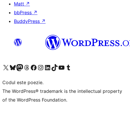
Matt
↗
bbPress
↗
BuddyPress
↗
Mergi la contul nostru X (fost Twitter)
Vizitează contul nostru Bluesky
Vizitează contul nostru Mastodon
Vizitează contul nostru Threads
Vizitează pagina noastră Facebook
Vizitează-ne pe Instagram
Vizitează-ne pe LinkedIn
Vizitează contul nostru TikTok
Vizitează canalul nostru YouTube
Vizitează contul nostru Tumblr
Codul este poezie.
The WordPress® trademark is the intellectual property
of the WordPress Foundation.