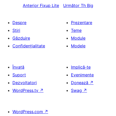
Anterior
Fixup Lite
Următor
Th Big
Despre
Prezentare
Știri
Teme
Găzduire
Module
Confidențialitate
Modele
Învață
Implică-te
Suport
Evenimente
Dezvoltatori
Donează
↗
WordPress.tv
↗
Swag
↗
WordPress.com
↗