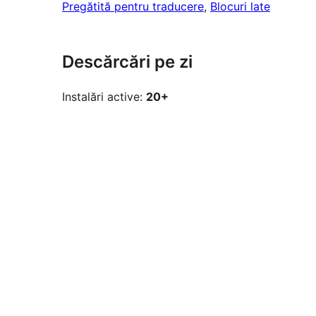
Pregătită pentru traducere
, 
Blocuri late
Descărcări pe zi
Instalări active:
20+