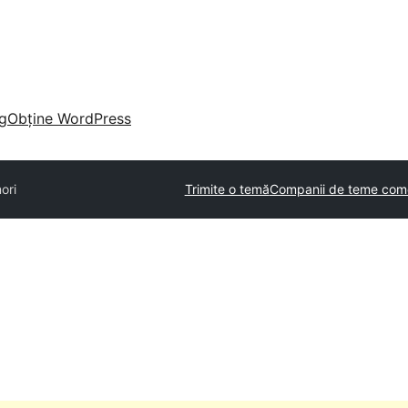
g
Obține WordPress
ori
Trimite o temă
Companii de teme come