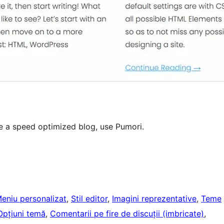
 a speed optimized blog, use Pumori.
eniu personalizat
, 
Stil editor
, 
Imagini reprezentative
, 
Teme
Opțiuni temă
, 
Comentarii pe fire de discuții (imbricate)
, 