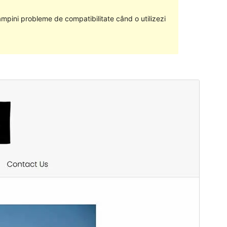
âmpini probleme de compatibilitate când o utilizezi
Previzualizează
Descarcă
Versiune
1.0.1
Ultima actualizare
24 iulie 2023
Instalări active
20+
Versiune WordPress
6.0
Versiune PHP
7.4
Prima pagină a temei