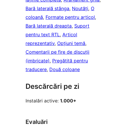
Bară laterală stânga
, 
Noutăți
, 
O
coloană
, 
Formate pentru articol
, 
Bară laterală dreapta
, 
Suport
pentru text RTL
, 
Articol
reprezentativ
, 
Opțiuni temă
, 
Comentarii pe fire de discuții
(imbricate)
, 
Pregătită pentru
traducere
, 
Două coloane
Descărcări pe zi
Instalări active:
1.000+
Evaluări