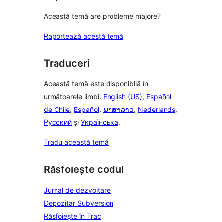
Această temă are probleme majore?
Raportează acestă temă
Traduceri
Această temă este disponibilă în
următoarele limbi:
English (US)
,
Español
de Chile
,
Español
,
ພາສາລາວ
,
Nederlands
,
Русский
și
Українська
.
Tradu această temă
Răsfoiește codul
Jurnal de dezvoltare
Depozitar Subversion
Răsfoiește în Trac