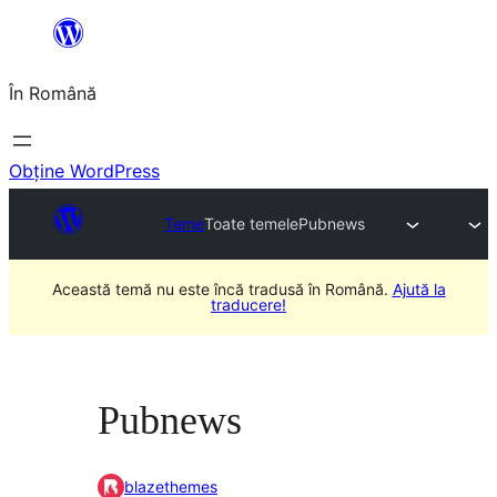
Sari
la
În Română
conținut
Obține WordPress
Teme
Toate temele
Pubnews
Această temă nu este încă tradusă în Română.
Ajută la
traducere!
Pubnews
blazethemes