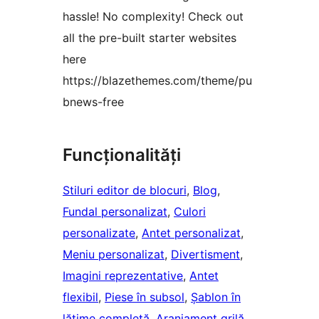
hassle! No complexity! Check out
all the pre-built starter websites
here
https://blazethemes.com/theme/pu
bnews-free
Funcționalități
Stiluri editor de blocuri
, 
Blog
, 
Fundal personalizat
, 
Culori
personalizate
, 
Antet personalizat
, 
Meniu personalizat
, 
Divertisment
, 
Imagini reprezentative
, 
Antet
flexibil
, 
Piese în subsol
, 
Șablon în
lățime completă
, 
Aranjament grilă
, 