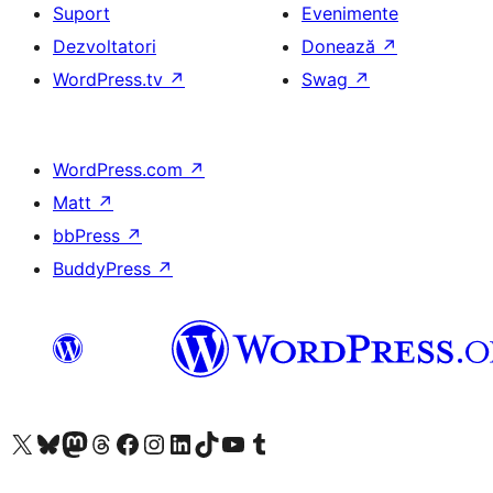
Suport
Evenimente
Dezvoltatori
Donează
↗
WordPress.tv
↗
Swag
↗
WordPress.com
↗
Matt
↗
bbPress
↗
BuddyPress
↗
Mergi la contul nostru X (fost Twitter)
Vizitează contul nostru Bluesky
Vizitează contul nostru Mastodon
Vizitează contul nostru Threads
Vizitează pagina noastră Facebook
Vizitează-ne pe Instagram
Vizitează-ne pe LinkedIn
Vizitează contul nostru TikTok
Vizitează canalul nostru YouTube
Vizitează contul nostru Tumblr