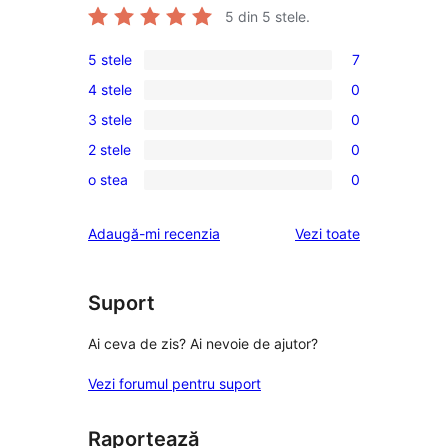
5
din 5 stele.
5 stele
7
7
4 stele
0
5
0
3 stele
0
–
4
0
recenzii
2 stele
0
–
3
0
(stele)
recenzii
o stea
0
–
2
0
(stele)
recenzii
–
1
recenziile
Adaugă-mi recenzia
Vezi toate
(stele)
recenzii
–
(stele)
recenzii
(stele)
Suport
Ai ceva de zis? Ai nevoie de ajutor?
Vezi forumul pentru suport
Raportează