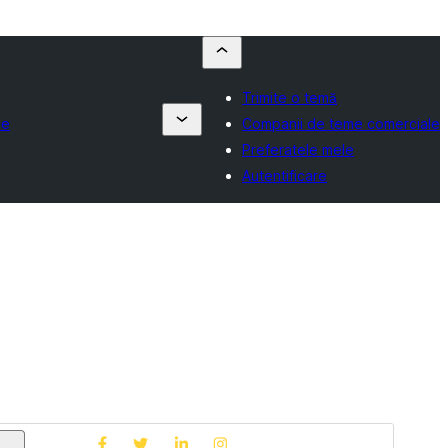
Trimite o temă
le
Companii de teme comerciale
Preferatele mele
Autentificare
Temă comercială