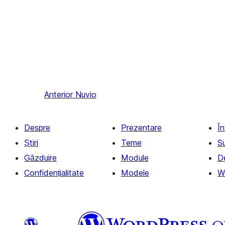
Anterior
Nuvio
Despre
Prezentare
Î
Știri
Teme
S
Găzduire
Module
D
Confidențialitate
Modele
W