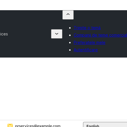
Trimite o temă
ices
Companii de teme comercia
Preferatele mele
Autentificare