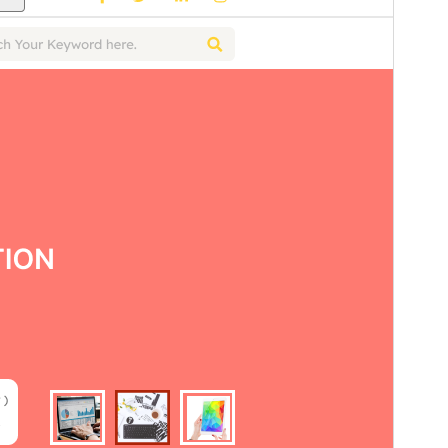
Această temă este gratuită, dar oferă actualizări
comerciale suplimentare sau suport plătit.
Previzualizează
Descarcă
Versiune
3.2.3
Ultima actualizare
8 iulie 2026
Instalări active
10+
Versiune WordPress
5.0
Versiune PHP
7.2
Prima pagină a temei