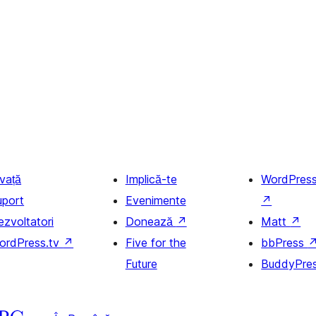
nvață
Implică-te
WordPres
uport
Evenimente
↗
ezvoltatori
Donează
↗
Matt
↗
ordPress.tv
↗
Five for the
bbPress
Future
BuddyPre