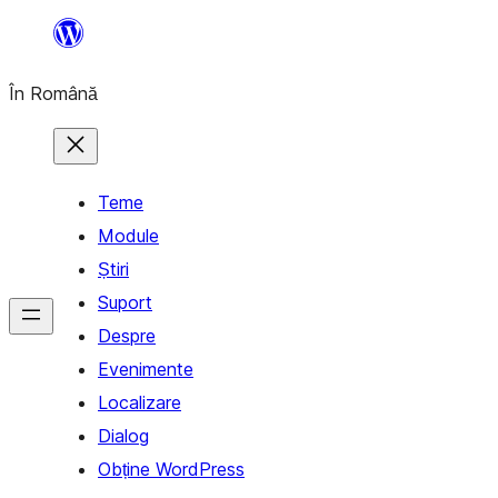
Sari
la
În Română
conținut
Teme
Module
Știri
Suport
Despre
Evenimente
Localizare
Dialog
Obține WordPress