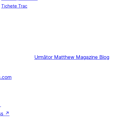
Tichete Trac
Următor
Matthew Magazine Blog
s.com
↗
ss
↗