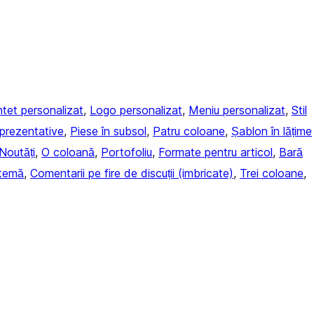
tet personalizat
, 
Logo personalizat
, 
Meniu personalizat
, 
Stil
eprezentative
, 
Piese în subsol
, 
Patru coloane
, 
Șablon în lățime
Noutăți
, 
O coloană
, 
Portofoliu
, 
Formate pentru articol
, 
Bară
 temă
, 
Comentarii pe fire de discuții (imbricate)
, 
Trei coloane
, 