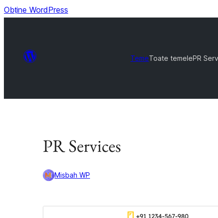
Obține WordPress
Teme
Toate temele
PR Serv
PR Services
Misbah WP