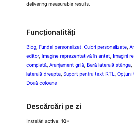
delivering measurable results.
Funcționalități
Blog
, 
Fundal personalizat
, 
Culori personalizate
, 
An
editor
, 
Imagine reprezentativă în antet
, 
Imagini r
completă
, 
Aranjament grilă
, 
Bară laterală stânga
, 
laterală dreapta
, 
Suport pentru text RTL
, 
Opțiuni
Două coloane
Descărcări pe zi
Instalări active:
10+