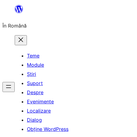
Sari
la
În Română
conținut
Teme
Module
Știri
Suport
Despre
Evenimente
Localizare
Dialog
Obține WordPress