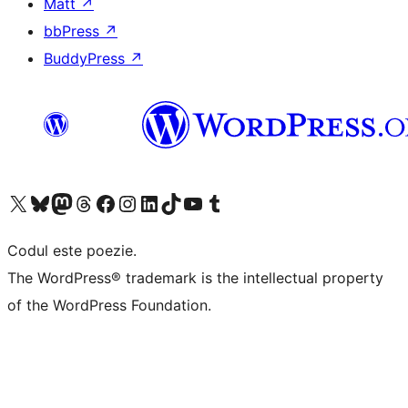
Matt
↗
bbPress
↗
BuddyPress
↗
Mergi la contul nostru X (fost Twitter)
Vizitează contul nostru Bluesky
Vizitează contul nostru Mastodon
Vizitează contul nostru Threads
Vizitează pagina noastră Facebook
Vizitează-ne pe Instagram
Vizitează-ne pe LinkedIn
Vizitează contul nostru TikTok
Vizitează canalul nostru YouTube
Vizitează contul nostru Tumblr
Codul este poezie.
The WordPress® trademark is the intellectual property
of the WordPress Foundation.