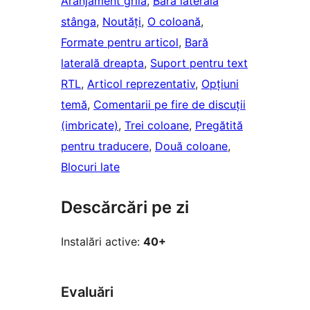
Aranjament grilă
, 
Bară laterală
stânga
, 
Noutăți
, 
O coloană
, 
Formate pentru articol
, 
Bară
laterală dreapta
, 
Suport pentru text
RTL
, 
Articol reprezentativ
, 
Opțiuni
temă
, 
Comentarii pe fire de discuții
(imbricate)
, 
Trei coloane
, 
Pregătită
pentru traducere
, 
Două coloane
, 
Blocuri late
Descărcări pe zi
Instalări active:
40+
Evaluări