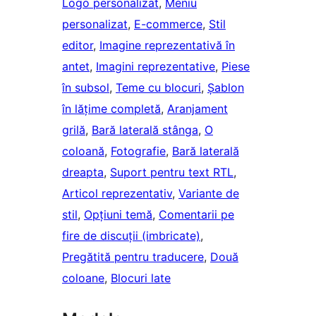
Logo personalizat
, 
Meniu
personalizat
, 
E-commerce
, 
Stil
editor
, 
Imagine reprezentativă în
antet
, 
Imagini reprezentative
, 
Piese
în subsol
, 
Teme cu blocuri
, 
Șablon
în lățime completă
, 
Aranjament
grilă
, 
Bară laterală stânga
, 
O
coloană
, 
Fotografie
, 
Bară laterală
dreapta
, 
Suport pentru text RTL
, 
Articol reprezentativ
, 
Variante de
stil
, 
Opțiuni temă
, 
Comentarii pe
fire de discuții (imbricate)
, 
Pregătită pentru traducere
, 
Două
coloane
, 
Blocuri late