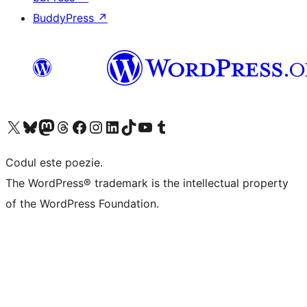
BuddyPress
↗
Mergi la contul nostru X (fost Twitter)
Vizitează contul nostru Bluesky
Vizitează contul nostru Mastodon
Vizitează contul nostru Threads
Vizitează pagina noastră Facebook
Vizitează-ne pe Instagram
Vizitează-ne pe LinkedIn
Vizitează contul nostru TikTok
Vizitează canalul nostru YouTube
Vizitează contul nostru Tumblr
Codul este poezie.
The WordPress® trademark is the intellectual property
of the WordPress Foundation.