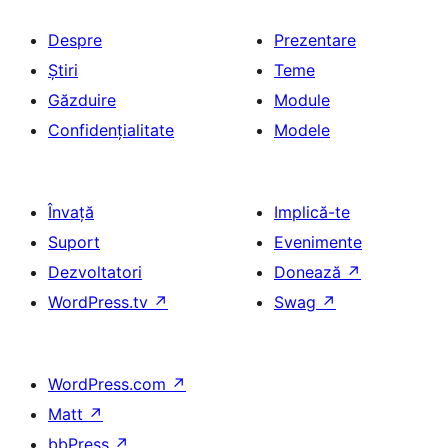
Despre
Prezentare
Știri
Teme
Găzduire
Module
Confidențialitate
Modele
Învață
Implică-te
Suport
Evenimente
Dezvoltatori
Donează
↗
WordPress.tv
↗
Swag
↗
WordPress.com
↗
Matt
↗
bbPress
↗