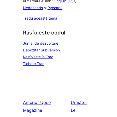
următoarele limbi:
English (US)
,
Nederlands
și
Русский
.
Tradu această temă
Răsfoiește codul
Jurnal de dezvoltare
Depozitar Subversion
Răsfoiește în Trac
Tichete Trac
Anterior
Upeo
Următor
Magazine
Lei