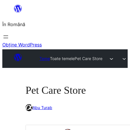
Sari
la
În Română
conținut
Obține WordPress
Teme
Toate temele
Pet Care Store
Pet Care Store
Abu Turab