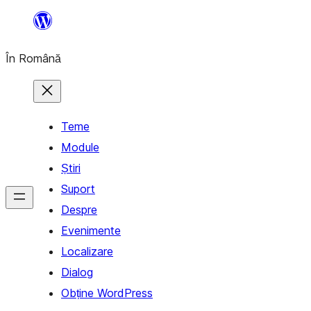
Sari
la
În Română
conținut
Teme
Module
Știri
Suport
Despre
Evenimente
Localizare
Dialog
Obține WordPress