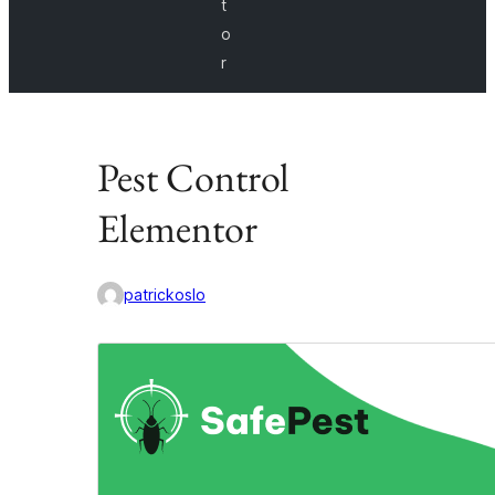
t
o
r
Pest Control
Elementor
patrickoslo