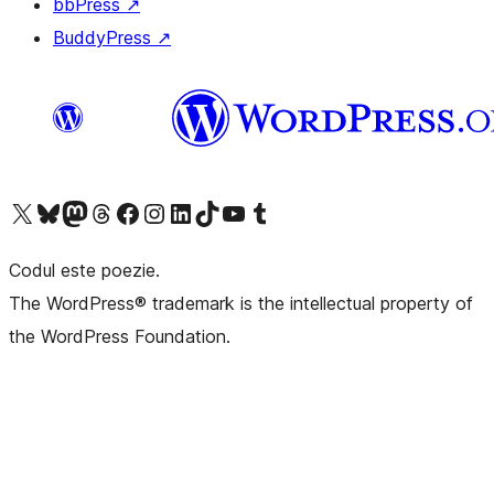
bbPress
↗
BuddyPress
↗
Mergi la contul nostru X (fost Twitter)
Vizitează contul nostru Bluesky
Vizitează contul nostru Mastodon
Vizitează contul nostru Threads
Vizitează pagina noastră Facebook
Vizitează-ne pe Instagram
Vizitează-ne pe LinkedIn
Vizitează contul nostru TikTok
Vizitează canalul nostru YouTube
Vizitează contul nostru Tumblr
Codul este poezie.
The WordPress® trademark is the intellectual property of
the WordPress Foundation.