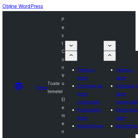
Obține WordPress
P
e
s
t
C
o
n
Trimite o
Trimite o
tr
temă
temă
Toate
o
Companii de
Companii 
Teme
temele
l
teme
teme
El
comerciale
comercial
e
Preferatele
Preferatel
m
mele
mele
e
Autentificare
Autentifica
n