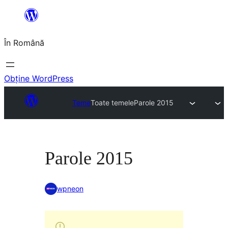
Sari
la
În Română
conținut
Obține WordPress
Teme
Toate temele
Parole 2015
Parole 2015
wpneon