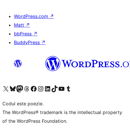
WordPress.com
↗
Matt
↗
bbPress
↗
BuddyPress
↗
Mergi la contul nostru X (fost Twitter)
Vizitează contul nostru Bluesky
Vizitează contul nostru Mastodon
Vizitează contul nostru Threads
Vizitează pagina noastră Facebook
Vizitează-ne pe Instagram
Vizitează-ne pe LinkedIn
Vizitează contul nostru TikTok
Vizitează canalul nostru YouTube
Vizitează contul nostru Tumblr
Codul este poezie.
The WordPress® trademark is the intellectual property
of the WordPress Foundation.