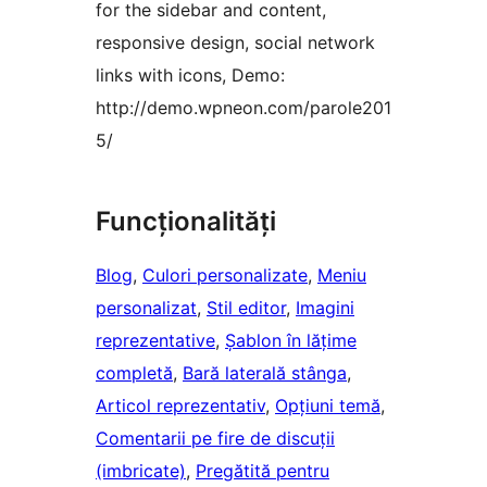
for the sidebar and content,
responsive design, social network
links with icons, Demo:
http://demo.wpneon.com/parole201
5/
Funcționalități
Blog
, 
Culori personalizate
, 
Meniu
personalizat
, 
Stil editor
, 
Imagini
reprezentative
, 
Șablon în lățime
completă
, 
Bară laterală stânga
, 
Articol reprezentativ
, 
Opțiuni temă
, 
Comentarii pe fire de discuții
(imbricate)
, 
Pregătită pentru