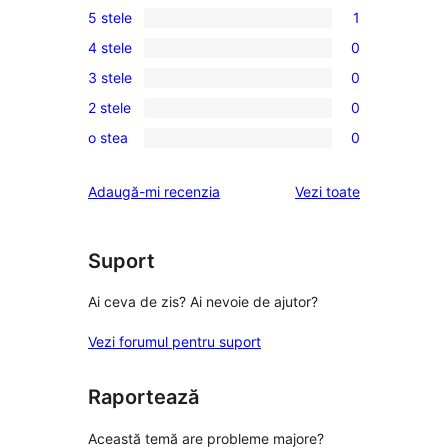
5 stele
1
1
4 stele
0
5
0
3 stele
0
–
4
0
recenzie
2 stele
0
–
3
0
(stele)
recenzii
o stea
0
–
2
0
(stele)
recenzii
–
1
recenziile
Adaugă-mi recenzia
Vezi toate
(stele)
recenzii
–
(stele)
recenzii
(stele)
Suport
Ai ceva de zis? Ai nevoie de ajutor?
Vezi forumul pentru suport
Raportează
Această temă are probleme majore?