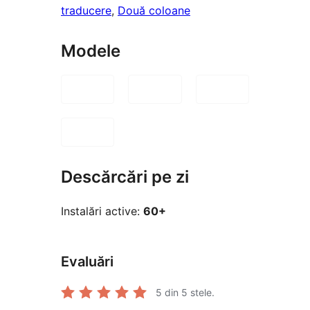
traducere
, 
Două coloane
Modele
Descărcări pe zi
Instalări active:
60+
Evaluări
5
din 5 stele.